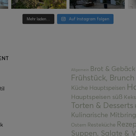
Auf Instagram folgen
Mehr laden…
ENT
Brot & Gebäck
Allgemein
Frühstück, Brunch
Ha
Küche
Hauptspeisen
il
Hauptspeisen süß
Keks
Torten & Desserts
Kulinarische Mitbrin
Rezep
ok
Resteküche
Ostern
Suppen, Salate & V