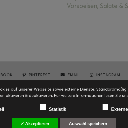
Vorspeisen, Salate &
EBOOK
PINTEREST
EMAIL
INSTAGRAM
© cookiteasy.at by Simone Kemptner | powered by
ECKER Digital IT Solutions
ies auf unserer Webseite sowie externe Dienste. Standardmäßig sin
en aktivieren & deaktivieren. Für weitere Informationen lesen Sie
ell
Statistik
Externe
✓ Akzeptieren
Auswahl speichern