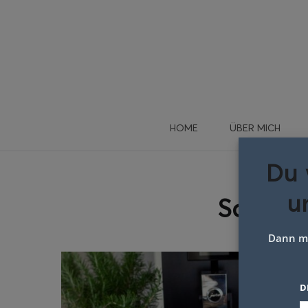
HOME
ÜBER MICH
Du 
u
Schlag
Dann me
D