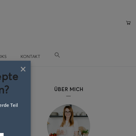
OKS
KONTAKT
×
epte
n?
ÜBER MICH
rde Teil