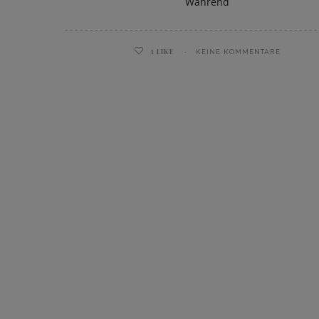
Während
1
LIKE
KEINE KOMMENTARE
ghurt-Eis am Stil