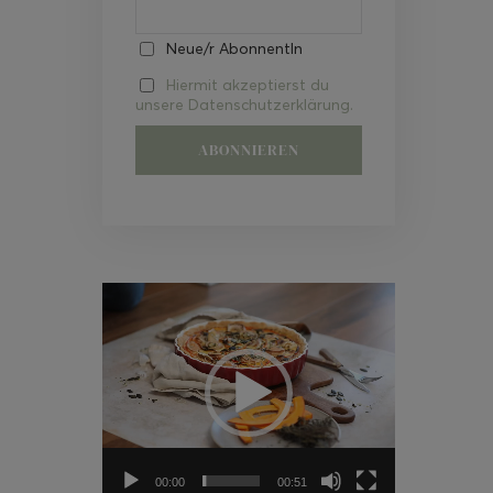
Neue/r AbonnentIn
Hiermit akzeptierst du
unsere Datenschutzerklärung.
Video-
Player
00:00
00:51