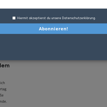
Hiermit akzeptierst du unsere Datenschutzerklärung.
 dem
ich
rtag
oße
ende.