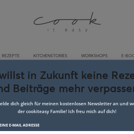
REZEPTE
KITCHENSTORIES
WORKSHOPS
E-BO
willst in Zukunft keine Rez
nd Beiträge mehr verpasse
wort:
grillgewürz
lde dich gleich für meinen kostenlosen Newsletter an und we
der cookiteasy Familie! Ich freu mich auf dich!
EINE E-MAIL ADRESSE