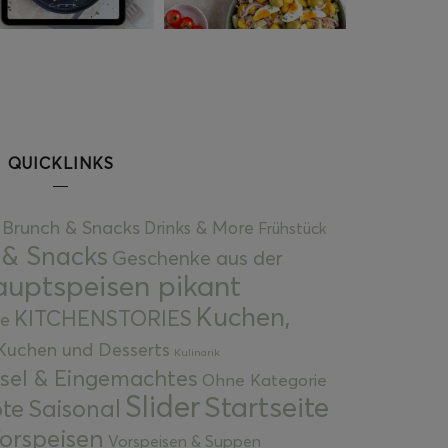
QUICKLINKS
Brunch & Snacks
Drinks & More
Frühstück
 & Snacks
Geschenke aus der
uptspeisen pikant
Kuchen,
KITCHENSTORIES
e
Kuchen und Desserts
Kulinarik
gsel & Eingemachtes
Ohne Kategorie
Slider
Startseite
te
Saisonal
orspeisen
Vorspeisen & Suppen