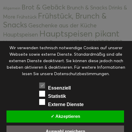
Brot & Gebäck
Brunch & Snacks
Drinks &
Allgemein
Frühstück, Brunch &
More
Frühstück
Snacks
Geschenke aus der Küche
Hauptspeisen pikant
Hauptspeisen
KITCHENSTORIES
Hauptspeisen süß
Kekse
Wir verwenden technisch notwendige Cookies auf unserer
Kuchen, Torten & Desserts
Kuchen und
Webseite sowie externe Dienste. Standardmäßig sind alle
Kulinarische Mitbringsel &
Desserts
externen Dienste deaktiviert. Sie können diese jedoch nach
Kulinarik
Eingemachtes
belieben aktivieren & deaktivieren. Für weitere Informationen
Resteküche
Ohne Kategorie
Ostern
lesen Sie unsere Datenschutzbestimmungen.
Slider
Startseite
Rezepte
Saisonal
Suppen, Salate & Vorspeisen
Vorspeisen &
Essenziell
Vorspeisen, Salate & Suppen
Suppen
Statistik
Weihnachten
Externe Dienste
Workshops & Events
✓ Akzeptieren
Auswahl speichern