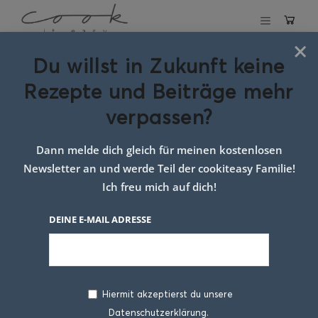
×
Du willst in Zukunft keine
Schlagwort:
Rezepte und Beiträge mehr
Grillen mit
verpassen?
Plancha
Dann melde dich gleich für meinen kostenlosen
Newsletter an und werde Teil der cookiteasy Familie!
Ich freu mich auf dich!
DEINE E-MAIL ADRESSE
Hiermit akzeptierst du unsere
Datenschutzerklärung.