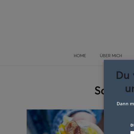
HOME
ÜBER MICH
Du 
u
Schlagw
Dann me
D