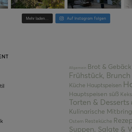
Auf Instagram folgen
Mehr laden…
ENT
Brot & Gebäck
Allgemein
Frühstück, Brunch
Ha
Küche
Hauptspeisen
il
Hauptspeisen süß
Keks
Torten & Desserts
Kulinarische Mitbrin
Rezep
ok
Resteküche
Ostern
Suppen, Salate & V