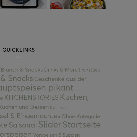
QUICKLINKS
Brunch & Snacks
Drinks & More
Frühstück
 & Snacks
Geschenke aus der
uptspeisen pikant
Kuchen,
KITCHENSTORIES
e
Kuchen und Desserts
Kulinarik
gsel & Eingemachtes
Ohne Kategorie
Slider
Startseite
te
Saisonal
orspeisen
Vorspeisen & Suppen