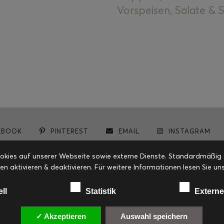
Vorspeisen, Salate &
EBOOK
PINTEREST
EMAIL
INSTAGRAM
© cookiteasy.at by Simone Kemptner | powered by
ECKER Digital IT Solutions
ies auf unserer Webseite sowie externe Dienste. Standardmäßig sin
en aktivieren & deaktivieren. Für weitere Informationen lesen Sie
ell
Statistik
Externe
✓ Akzeptieren
Auswahl speichern