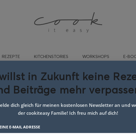
REZEPTE
KITCHENSTORIES
WORKSHOPS
E-BO
willst in Zukunft keine Rez
nd Beiträge mehr verpasse
ort:
Grill vegan
lde dich gleich für meinen kostenlosen Newsletter an und we
der cookiteasy Familie! Ich freu mich auf dich!
EINE E-MAIL ADRESSE