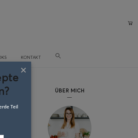
OKS
KONTAKT
×
epte
n?
ÜBER MICH
rde Teil