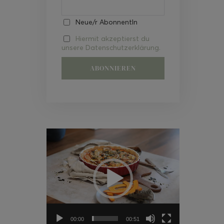
Neue/r AbonnentIn
Hiermit akzeptierst du
unsere Datenschutzerklärung.
Video-
Player
00:00
00:51