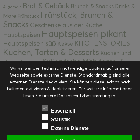
Brot & Gebäck
Brunch & Snacks
Drinks &
Allgemein
Frühstück, Brunch &
More
Frühstück
Snacks
Geschenke aus der Küche
Hauptspeisen pikant
Hauptspeisen
KITCHENSTORIES
Hauptspeisen süß
Kekse
Kuchen, Torten & Desserts
Kuchen und
Kulinarische Mitbringsel &
Desserts
Kulinarik
Wir verwenden technisch notwendige Cookies auf unserer
Eingemachtes
Resteküche
Ohne Kategorie
Ostern
Webseite sowie externe Dienste. Standardmäßig sind alle
Slider
Startseite
Rezepte
Saisonal
externen Dienste deaktiviert. Sie können diese jedoch nach
Suppen, Salate & Vorspeisen
belieben aktivieren & deaktivieren. Für weitere Informationen
Vorspeisen &
lesen Sie unsere Datenschutzbestimmungen.
Vorspeisen, Salate & Suppen
Suppen
Weihnachten
Workshops & Events
Essenziell
Statistik
Externe Dienste