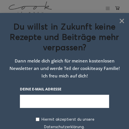
×
Du willst in Zukunft keine
Schlagwort:
Rezepte und Beiträge mehr
Glücksschweinchen
verpassen?
Rezept
Dann melde dich gleich für meinen kostenlosen
Newsletter an und werde Teil der cookiteasy Familie!
Ich freu mich auf dich!
DEINE E-MAIL ADRESSE
Hiermit akzeptierst du unsere
Datenschutzerklärung.