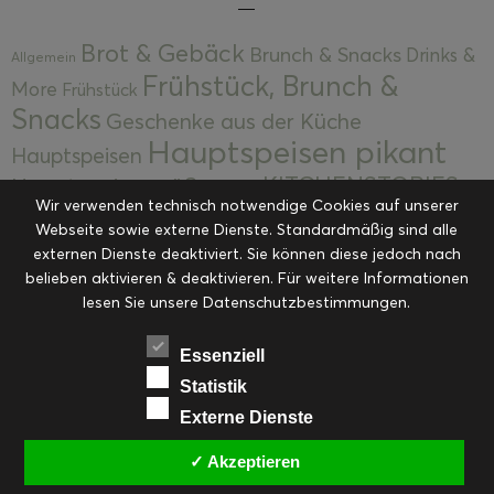
Brot & Gebäck
Brunch & Snacks
Drinks &
Allgemein
Frühstück, Brunch &
More
Frühstück
Snacks
Geschenke aus der Küche
Hauptspeisen pikant
Hauptspeisen
KITCHENSTORIES
Hauptspeisen süß
Kekse
Wir verwenden technisch notwendige Cookies auf unserer
Kuchen, Torten & Desserts
Kuchen und
Webseite sowie externe Dienste. Standardmäßig sind alle
Kulinarische Mitbringsel &
Desserts
externen Dienste deaktiviert. Sie können diese jedoch nach
Kulinarik
Eingemachtes
belieben aktivieren & deaktivieren. Für weitere Informationen
Resteküche
Ohne Kategorie
Ostern
lesen Sie unsere Datenschutzbestimmungen.
Slider
Startseite
Rezepte
Saisonal
Suppen, Salate & Vorspeisen
Vorspeisen &
Essenziell
Vorspeisen, Salate & Suppen
Suppen
Statistik
Weihnachten
Externe Dienste
Workshops & Events
✓ Akzeptieren