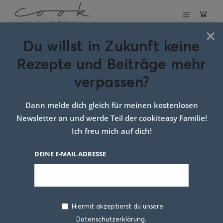
×
Du willst in Zukunft keine
Schlagwort:
Rezepte und Beiträge mehr
gesundes pizza
verpassen?
rezept
Dann melde dich gleich für meinen kostenlosen
Newsletter an und werde Teil der cookiteasy Familie!
Ich freu mich auf dich!
DEINE E-MAIL ADRESSE
Hiermit akzeptierst du unsere
Datenschutzerklärung.