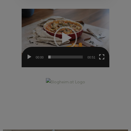
Video-
Player
00:00
00:51