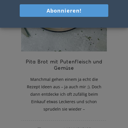
Pita Brot mit Putenfleisch und
Gemüse
Manchmal gehen einem ja echt die
Rezept Ideen aus – ja auch mir ;). Doch
dann entdecke ich oft zufällig beim
Einkauf etwas Leckeres und schon
sprudeln sie wieder –