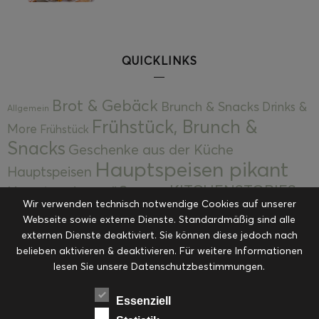
QUICKLINKS
Brot & Gebäck
Brunch & Snacks
Drinks &
Allgemein
Frühstück, Brunch &
More
Frühstück
Snacks
Geschenke aus der Küche
Hauptspeisen pikant
Hauptspeisen
KITCHENSTORIES
Hauptspeisen süß
Kekse
Wir verwenden technisch notwendige Cookies auf unserer
Kuchen, Torten & Desserts
Kuchen und
Webseite sowie externe Dienste. Standardmäßig sind alle
Kulinarische Mitbringsel &
Desserts
externen Dienste deaktiviert. Sie können diese jedoch nach
Kulinarik
Eingemachtes
belieben aktivieren & deaktivieren. Für weitere Informationen
Resteküche
Ohne Kategorie
Ostern
lesen Sie unsere Datenschutzbestimmungen.
Slider
Startseite
Rezepte
Saisonal
Suppen, Salate & Vorspeisen
Vorspeisen &
Essenziell
Vorspeisen, Salate & Suppen
Suppen