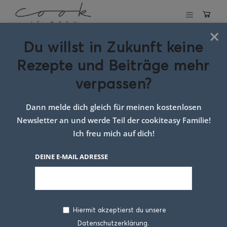
×
Du willst in Zukunft keine
Schlagwort:
Rezepte und Beiträge mehr
gesunde pizza
verpassen?
Dann melde dich gleich für meinen kostenlosen
Newsletter an und werde Teil der cookiteasy Familie!
Ich freu mich auf dich!
DEINE E-MAIL ADRESSE
Hiermit akzeptierst du unsere
Datenschutzerklärung.