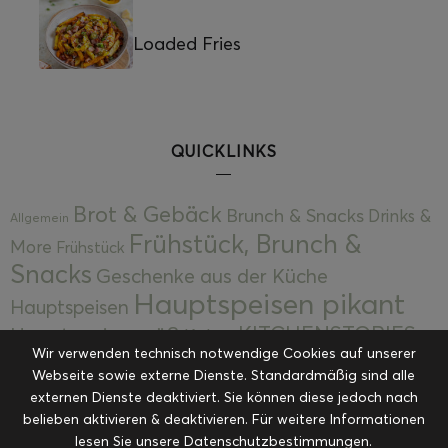
Loaded Fries
QUICKLINKS
Brot & Gebäck
Brunch & Snacks
Drinks &
Allgemein
Frühstück, Brunch &
More
Frühstück
Snacks
Geschenke aus der Küche
Hauptspeisen pikant
Hauptspeisen
KITCHENSTORIES
Hauptspeisen süß
Kekse
Wir verwenden technisch notwendige Cookies auf unserer
Kuchen, Torten & Desserts
Kuchen und
Webseite sowie externe Dienste. Standardmäßig sind alle
Kulinarische Mitbringsel &
Desserts
externen Dienste deaktiviert. Sie können diese jedoch nach
Kulinarik
Eingemachtes
belieben aktivieren & deaktivieren. Für weitere Informationen
Resteküche
Ohne Kategorie
Ostern
lesen Sie unsere Datenschutzbestimmungen.