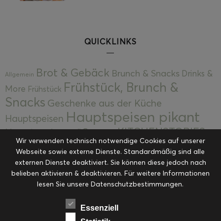
QUICKLINKS
Brot & Gebäck
Brunch & Snacks
Drinks &
Allgemein
Frühstück, Brunch &
More
Frühstück
Snacks
Geschenke aus der Küche
Hauptspeisen pikant
Hauptspeisen
KITCHENSTORIES
Hauptspeisen süß
Kekse
Wir verwenden technisch notwendige Cookies auf unserer
Kuchen, Torten & Desserts
Kuchen und
Webseite sowie externe Dienste. Standardmäßig sind alle
Kulinarische Mitbringsel &
Desserts
externen Dienste deaktiviert. Sie können diese jedoch nach
Kulinarik
Eingemachtes
belieben aktivieren & deaktivieren. Für weitere Informationen
Resteküche
Ohne Kategorie
Ostern
lesen Sie unsere Datenschutzbestimmungen.
Slider
Startseite
Rezepte
Saisonal
Suppen, Salate & Vorspeisen
Vorspeisen &
Essenziell
Vorspeisen, Salate & Suppen
Suppen