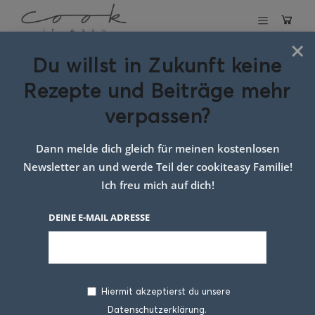
×
Du willst in Zukunft keine
Schlagwort:
Rezepte und Beiträge mehr
gesunde
verpassen?
Beilagen
Dann melde dich gleich für meinen kostenlosen
Newsletter an und werde Teil der cookiteasy Familie!
Ich freu mich auf dich!
DEINE E-MAIL ADRESSE
Hiermit akzeptierst du unsere
Datenschutzerklärung.