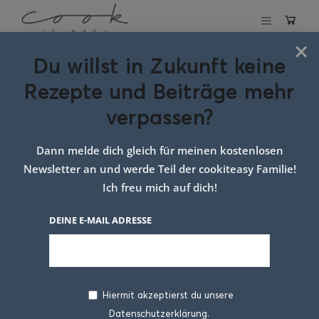
×
Du willst in Zukunft keine
Schlagwort:
germ
Rezepte und Beiträge mehr
stritzel
verpassen?
Dann melde dich gleich für meinen kostenlosen
Newsletter an und werde Teil der cookiteasy Familie!
Ich freu mich auf dich!
DEINE E-MAIL ADRESSE
Hiermit akzeptierst du unsere
Datenschutzerklärung.