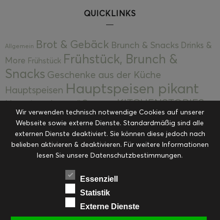
QUICKLINKS
Brot & Gebäck
Brunch & Snacks
Drinks &
Allgemein
Frühstück, Brunch &
More
Frühstück
Snacks
Geschenke aus der Küche
Hauptspeisen pikant
Hauptspeisen
KITCHENSTORIES
Hauptspeisen süß
Kekse
Wir verwenden technisch notwendige Cookies auf unserer
Kuchen, Torten & Desserts
Kuchen und
Webseite sowie externe Dienste. Standardmäßig sind alle
Kulinarische Mitbringsel &
Desserts
externen Dienste deaktiviert. Sie können diese jedoch nach
Kulinarik
Eingemachtes
belieben aktivieren & deaktivieren. Für weitere Informationen
Resteküche
Ohne Kategorie
Ostern
lesen Sie unsere Datenschutzbestimmungen.
Slider
Startseite
Rezepte
Saisonal
Suppen, Salate & Vorspeisen
Vorspeisen &
Essenziell
Vorspeisen, Salate & Suppen
Suppen
Statistik
Weihnachten
Externe Dienste
Workshops & Events