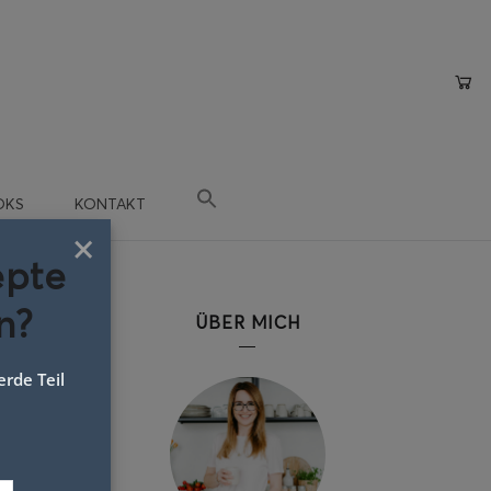
OKS
KONTAKT
×
epte
n?
ÜBER MICH
rde Teil