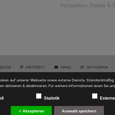
Vorspeisen, Salate &
EBOOK
PINTEREST
EMAIL
INSTAGRAM
© cookiteasy.at by Simone Kemptner | powered by
ECKER Digital IT Solutions
ies auf unserer Webseite sowie externe Dienste. Standardmäßig sin
en aktivieren & deaktivieren. Für weitere Informationen lesen Sie
ell
Statistik
Externe
✓ Akzeptieren
Auswahl speichern