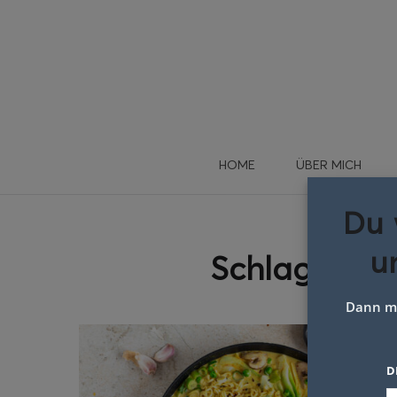
HOME
ÜBER MICH
Du 
u
Schlagwort:
Dann me
D