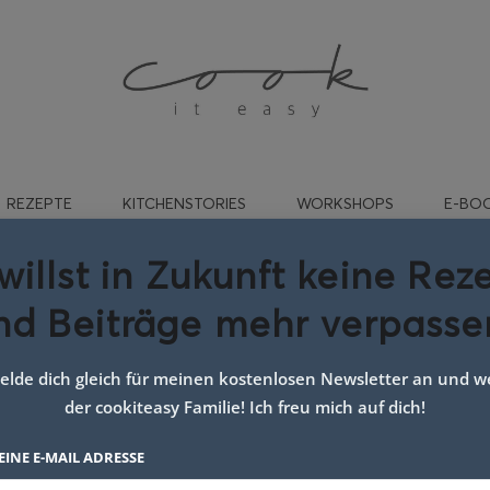
REZEPTE
KITCHENSTORIES
WORKSHOPS
E-BO
willst in Zukunft keine Rez
nd Beiträge mehr verpasse
Gemüsepfanne Asia
lde dich gleich für meinen kostenlosen Newsletter an und we
der cookiteasy Familie! Ich freu mich auf dich!
EINE E-MAIL ADRESSE