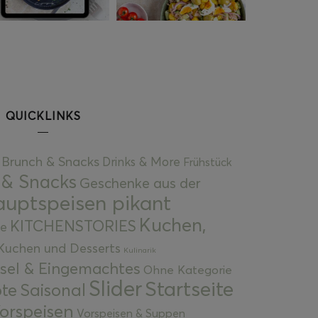
QUICKLINKS
Brunch & Snacks
Drinks & More
Frühstück
 & Snacks
Geschenke aus der
uptspeisen pikant
Kuchen,
KITCHENSTORIES
e
Kuchen und Desserts
Kulinarik
gsel & Eingemachtes
Ohne Kategorie
Slider
Startseite
te
Saisonal
orspeisen
Vorspeisen & Suppen