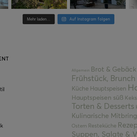
Auf Instagram folgen
Mehr laden…
ENT
Brot & Gebäck
Allgemein
Frühstück, Brunch
Ha
Küche
Hauptspeisen
il
Hauptspeisen süß
Keks
Torten & Desserts
Kulinarische Mitbrin
Rezep
ok
Resteküche
Ostern
Suppen, Salate & V