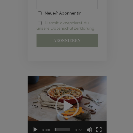
Neue/r AbonnentIn
Hiermit akzeptierst du
unsere Datenschutzerklärung.
Video-
Player
00:00
00:51