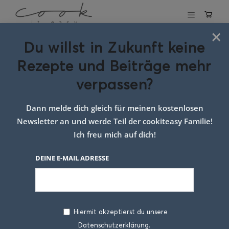
×
Du willst in Zukunft keine
Schlagwort:
Rezepte und Beiträge mehr
Gemüse kalt
verpassen?
servieren
Dann melde dich gleich für meinen kostenlosen
Newsletter an und werde Teil der cookiteasy Familie!
Ich freu mich auf dich!
DEINE E-MAIL ADRESSE
Hiermit akzeptierst du unsere
Datenschutzerklärung.