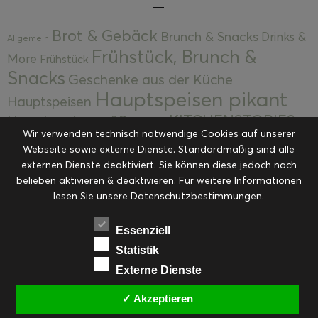
Brot & Gebäck
Brunch & Snacks
Drinks &
Allgemein
Frühstück, Brunch &
More
Frühstück
Snacks
Geschenke aus der Küche
Hauptspeisen pikant
Hauptspeisen
KITCHENSTORIES
Hauptspeisen süß
Kekse
Wir verwenden technisch notwendige Cookies auf unserer
Kuchen, Torten & Desserts
Kuchen und
Webseite sowie externe Dienste. Standardmäßig sind alle
Kulinarische Mitbringsel &
Desserts
externen Dienste deaktiviert. Sie können diese jedoch nach
Kulinarik
Eingemachtes
belieben aktivieren & deaktivieren. Für weitere Informationen
Resteküche
Ohne Kategorie
Ostern
lesen Sie unsere Datenschutzbestimmungen.
Slider
Startseite
Rezepte
Saisonal
Suppen, Salate & Vorspeisen
Vorspeisen &
Essenziell
Vorspeisen, Salate & Suppen
Suppen
Statistik
Weihnachten
Externe Dienste
Workshops & Events
✓ Akzeptieren