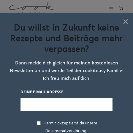
×
Du willst in Zukunft keine
Schlagwort:
Rezepte und Beiträge mehr
gefüllter
verpassen?
germguglhupf
Dann melde dich gleich für meinen kostenlosen
Newsletter an und werde Teil der cookiteasy Familie!
Ich freu mich auf dich!
DEINE E-MAIL ADRESSE
Hiermit akzeptierst du unsere
Datenschutzerklärung.