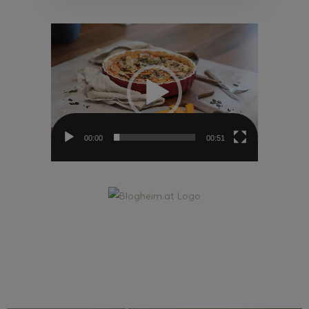
Video-
Player
00:00
00:51