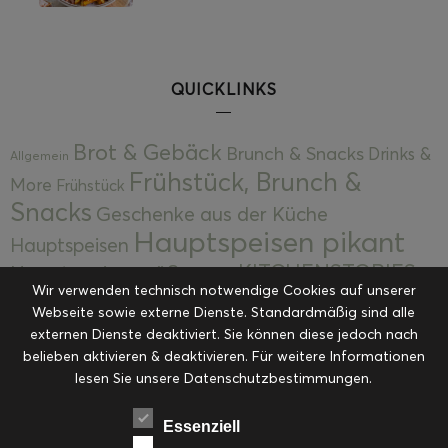
QUICKLINKS
Brot & Gebäck
Brunch & Snacks
Drinks &
Allgemein
Frühstück, Brunch &
More
Frühstück
Snacks
Geschenke aus der Küche
Hauptspeisen pikant
Hauptspeisen
KITCHENSTORIES
Hauptspeisen süß
Kekse
Wir verwenden technisch notwendige Cookies auf unserer
Kuchen, Torten & Desserts
Kuchen und
Webseite sowie externe Dienste. Standardmäßig sind alle
Kulinarische Mitbringsel &
Desserts
externen Dienste deaktiviert. Sie können diese jedoch nach
Kulinarik
Eingemachtes
belieben aktivieren & deaktivieren. Für weitere Informationen
Resteküche
Ohne Kategorie
Ostern
lesen Sie unsere Datenschutzbestimmungen.
Slider
Startseite
Rezepte
Saisonal
Suppen, Salate & Vorspeisen
Vorspeisen &
Essenziell