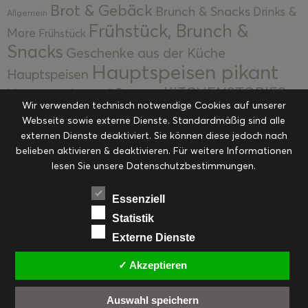
Brot & Gebäck
Brunch & Snacks
Drinks &
Allgemein
Frühstück, Brunch &
More
Frühstück
Snacks
Geschenke aus der Küche
Hauptspeisen pikant
Hauptspeisen
KITCHENSTORIES
Hauptspeisen süß
Kekse
Wir verwenden technisch notwendige Cookies auf unserer
Kuchen, Torten & Desserts
Kuchen und
Webseite sowie externe Dienste. Standardmäßig sind alle
Kulinarische Mitbringsel &
Desserts
externen Dienste deaktiviert. Sie können diese jedoch nach
Kulinarik
Eingemachtes
belieben aktivieren & deaktivieren. Für weitere Informationen
Resteküche
Ohne Kategorie
Ostern
lesen Sie unsere Datenschutzbestimmungen.
Slider
Startseite
Rezepte
Saisonal
Suppen, Salate & Vorspeisen
Vorspeisen &
Essenziell
Vorspeisen, Salate & Suppen
Suppen
Statistik
Weihnachten
Externe Dienste
Workshops & Events
✓ Akzeptieren
Auswahl speichern