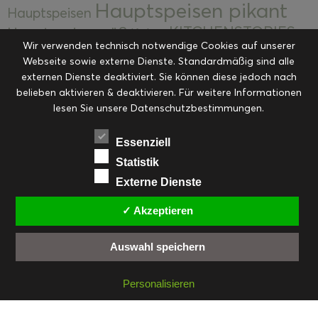
Hauptspeisen pikant
Hauptspeisen
KITCHENSTORIES
Hauptspeisen süß
Kekse
Wir verwenden technisch notwendige Cookies auf unserer
Kuchen, Torten & Desserts
Kuchen und
Webseite sowie externe Dienste. Standardmäßig sind alle
Kulinarische Mitbringsel &
Desserts
externen Dienste deaktiviert. Sie können diese jedoch nach
Kulinarik
Eingemachtes
belieben aktivieren & deaktivieren. Für weitere Informationen
Resteküche
Ohne Kategorie
Ostern
lesen Sie unsere Datenschutzbestimmungen.
Slider
Startseite
Rezepte
Saisonal
Suppen, Salate & Vorspeisen
Vorspeisen &
Essenziell
Vorspeisen, Salate & Suppen
Suppen
Statistik
Weihnachten
Externe Dienste
Workshops & Events
✓ Akzeptieren
Auswahl speichern
FACEBOOK
PINTEREST
EMAIL
INSTAGRAM
RSS
Personalisieren
© cookiteasy.at by Simone Kemptner | powered by
ECKER Digital IT Solutions