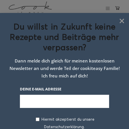
×
Du willst in Zukunft keine
Schlagwort:
Rezepte und Beiträge mehr
frische Petersilie
verpassen?
Dann melde dich gleich für meinen kostenlosen
Newsletter an und werde Teil der cookiteasy Familie!
Ich freu mich auf dich!
DEINE E-MAIL ADRESSE
Hiermit akzeptierst du unsere
Datenschutzerklärung.