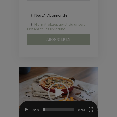
Neue/r AbonnentIn
Hiermit akzeptierst du unsere
Datenschutzerklärung.
Video-
Player
00:00
00:51