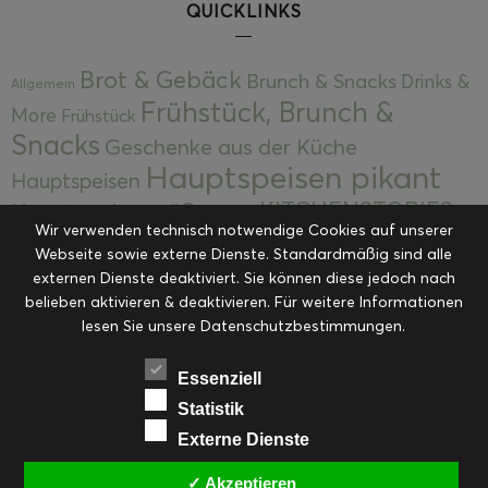
QUICKLINKS
Brot & Gebäck
Brunch & Snacks
Drinks &
Allgemein
Frühstück, Brunch &
More
Frühstück
Snacks
Geschenke aus der Küche
Hauptspeisen pikant
Hauptspeisen
KITCHENSTORIES
Hauptspeisen süß
Kekse
Wir verwenden technisch notwendige Cookies auf unserer
Kuchen, Torten & Desserts
Kuchen und
Webseite sowie externe Dienste. Standardmäßig sind alle
Kulinarische Mitbringsel &
Desserts
externen Dienste deaktiviert. Sie können diese jedoch nach
Kulinarik
Eingemachtes
belieben aktivieren & deaktivieren. Für weitere Informationen
Resteküche
Ohne Kategorie
Ostern
lesen Sie unsere Datenschutzbestimmungen.
Slider
Startseite
Rezepte
Saisonal
Suppen, Salate & Vorspeisen
Vorspeisen &
Essenziell
Vorspeisen, Salate & Suppen
Suppen
Statistik
Weihnachten
Externe Dienste
Workshops & Events
✓ Akzeptieren