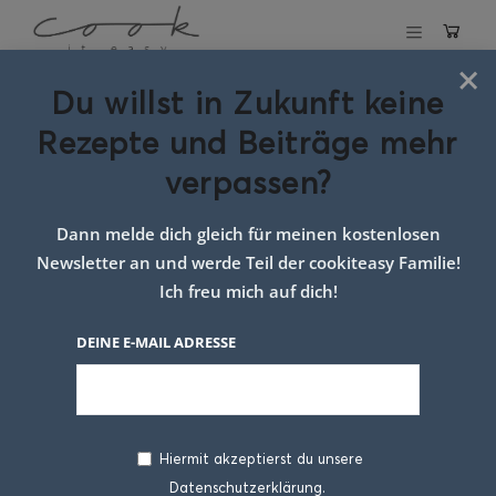
×
Du willst in Zukunft keine
Schlagwort:
Rezepte und Beiträge mehr
familienrezept
verpassen?
Curry
Dann melde dich gleich für meinen kostenlosen
Newsletter an und werde Teil der cookiteasy Familie!
Ich freu mich auf dich!
DEINE E-MAIL ADRESSE
Hiermit akzeptierst du unsere
Datenschutzerklärung.