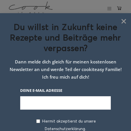
×
Du willst in Zukunft keine
Schlagwort:
Rezepte und Beiträge mehr
erdbeer
verpassen?
mascarpone
Dann melde dich gleich für meinen kostenlosen
creme
Newsletter an und werde Teil der cookiteasy Familie!
Ich freu mich auf dich!
DEINE E-MAIL ADRESSE
Hiermit akzeptierst du unsere
Datenschutzerklärung.