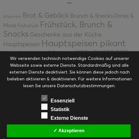
Brot & Gebäck
Brunch & Snacks
Drinks &
Allgemein
Frühstück, Brunch &
More
Frühstück
Snacks
Geschenke aus der Küche
Hauptspeisen pikant
Hauptspeisen
KITCHENSTORIES
Hauptspeisen süß
Kekse
Wir verwenden technisch notwendige Cookies auf unserer
Kuchen, Torten & Desserts
Kuchen und
Webseite sowie externe Dienste. Standardmäßig sind alle
Kulinarische Mitbringsel &
Desserts
externen Dienste deaktiviert. Sie können diese jedoch nach
Kulinarik
Eingemachtes
belieben aktivieren & deaktivieren. Für weitere Informationen
Resteküche
Ohne Kategorie
Ostern
lesen Sie unsere Datenschutzbestimmungen.
Slider
Startseite
Rezepte
Saisonal
Suppen, Salate & Vorspeisen
Vorspeisen &
Essenziell
Vorspeisen, Salate & Suppen
Suppen
Statistik
Weihnachten
Externe Dienste
Workshops & Events
✓ Akzeptieren