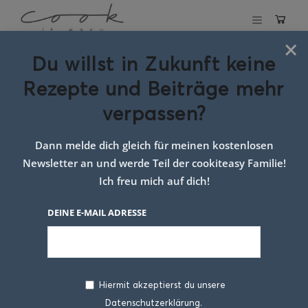
×
Du willst in Zukunft keine
Schlagwort:
Rezepte und Beiträge mehr
erdbeer dessert
verpassen?
rezept
Dann melde dich gleich für meinen kostenlosen
Newsletter an und werde Teil der cookiteasy Familie!
Ich freu mich auf dich!
DEINE E-MAIL ADRESSE
Hiermit akzeptierst du unsere
Datenschutzerklärung.