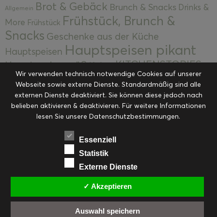
Brot & Gebäck
Brunch & Snacks
Drinks &
Allgemein
Frühstück, Brunch &
More
Frühstück
Snacks
Geschenke aus der Küche
Hauptspeisen pikant
Hauptspeisen
KITCHENSTORIES
Hauptspeisen süß
Kekse
Wir verwenden technisch notwendige Cookies auf unserer
Kuchen, Torten & Desserts
Kuchen und
Webseite sowie externe Dienste. Standardmäßig sind alle
Kulinarische Mitbringsel &
Desserts
externen Dienste deaktiviert. Sie können diese jedoch nach
Kulinarik
Eingemachtes
belieben aktivieren & deaktivieren. Für weitere Informationen
Resteküche
Ohne Kategorie
Ostern
lesen Sie unsere Datenschutzbestimmungen.
Slider
Startseite
Rezepte
Saisonal
Suppen, Salate & Vorspeisen
Vorspeisen &
Essenziell
Vorspeisen, Salate & Suppen
Suppen
Statistik
Weihnachten
Externe Dienste
Workshops & Events
✓ Akzeptieren
Auswahl speichern