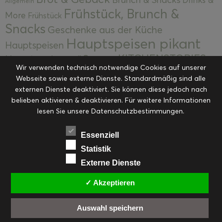
Allgemein
Frühstück, Brunch &
More
Frühstück
Snacks
Geschenke aus der Küche
Hauptspeisen pikant
Hauptspeisen
KITCHENSTORIES
Hauptspeisen süß
Kekse
Wir verwenden technisch notwendige Cookies auf unserer
Kuchen, Torten & Desserts
Kuchen und
Webseite sowie externe Dienste. Standardmäßig sind alle
Kulinarische Mitbringsel &
Desserts
externen Dienste deaktiviert. Sie können diese jedoch nach
Kulinarik
Eingemachtes
belieben aktivieren & deaktivieren. Für weitere Informationen
Resteküche
Ohne Kategorie
Ostern
lesen Sie unsere Datenschutzbestimmungen.
Slider
Startseite
Rezepte
Saisonal
Suppen, Salate & Vorspeisen
Vorspeisen &
Essenziell
Vorspeisen, Salate & Suppen
Suppen
Statistik
Weihnachten
Externe Dienste
Workshops & Events
✓ Akzeptieren
Auswahl speichern
FACEBOOK
PINTEREST
EMAIL