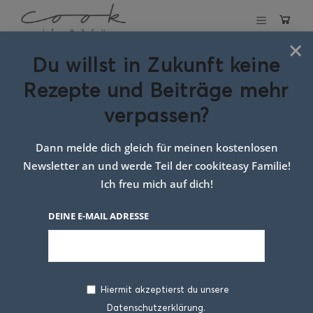
×
Du willst in Zukunft keine
Schlagwort:
Rezepte und Beiträge mehr
einfach sauerteig
verpassen?
brot backen
Dann melde dich gleich für meinen kostenlosen
Newsletter an und werde Teil der cookiteasy Familie!
Ich freu mich auf dich!
DEINE E-MAIL ADRESSE
Hiermit akzeptierst du unsere
Datenschutzerklärung.