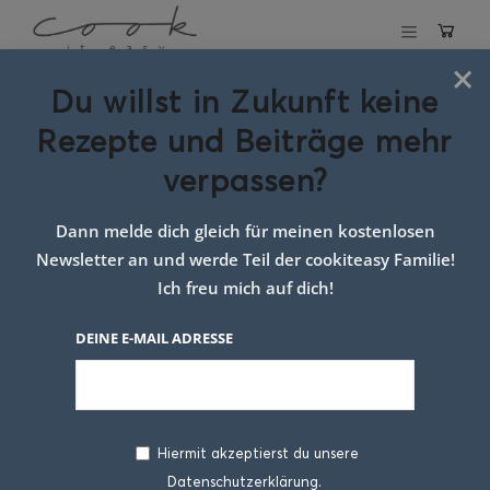
×
Du willst in Zukunft keine
Schlagwort:
Rezepte und Beiträge mehr
eierschwammerl
verpassen?
Rezept
Dann melde dich gleich für meinen kostenlosen
Newsletter an und werde Teil der cookiteasy Familie!
Ich freu mich auf dich!
DEINE E-MAIL ADRESSE
Hiermit akzeptierst du unsere
Datenschutzerklärung.