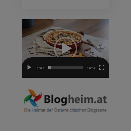
Video-
Player
00:00
00:51