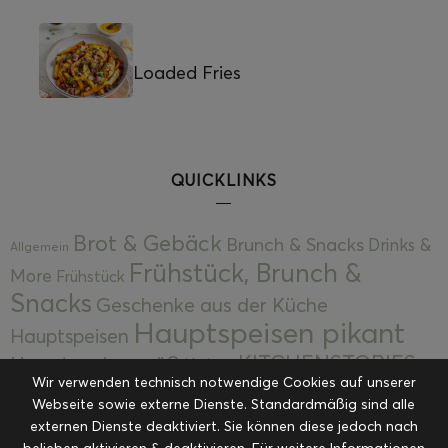
Loaded Fries
QUICKLINKS
Brot & Gebäck
Brunch & Snacks
Drinks &
Allgemein
Frühstück, Brunch &
More
Frühstück
Snacks
Geschenke aus der Küche
Hauptspeisen pikant
Hauptspeisen
KITCHENSTORIES
Hauptspeisen süß
Kekse
Wir verwenden technisch notwendige Cookies auf unserer
Kuchen, Torten & Desserts
Kuchen und
Webseite sowie externe Dienste. Standardmäßig sind alle
Kulinarische Mitbringsel &
Desserts
externen Dienste deaktiviert. Sie können diese jedoch nach
Kulinarik
belieben aktivieren & deaktivieren. Für weitere Informationen