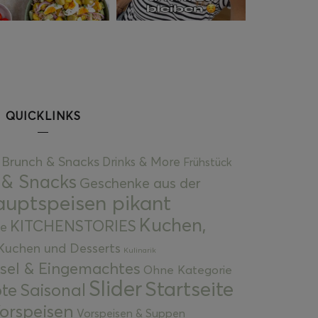
QUICKLINKS
Brunch & Snacks
Drinks & More
Frühstück
 & Snacks
Geschenke aus der
uptspeisen pikant
Kuchen,
KITCHENSTORIES
e
Kuchen und Desserts
Kulinarik
gsel & Eingemachtes
Ohne Kategorie
Slider
Startseite
te
Saisonal
orspeisen
Vorspeisen & Suppen