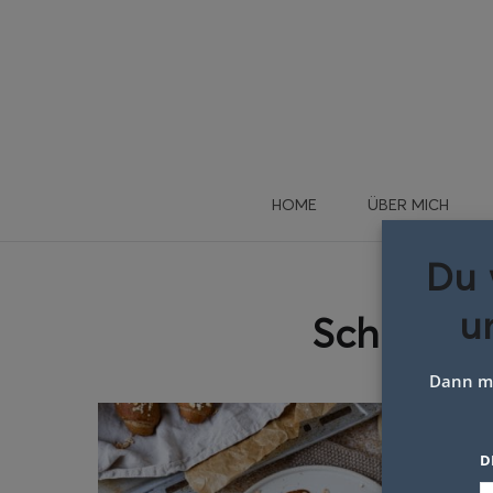
HOME
ÜBER MICH
Du 
u
Schlagwo
Dann me
D