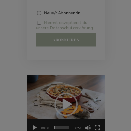
Neue/r AbonnentIn
Hiermit akzeptierst du
unsere Datenschutzerklärung.
Video-
Player
00:00
00:51