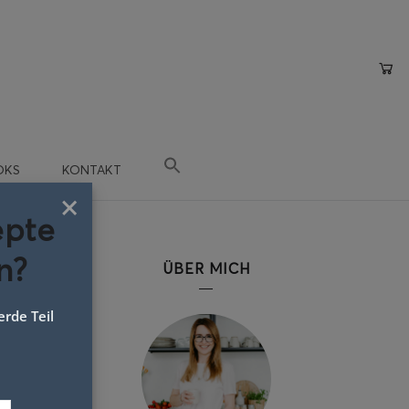
OKS
KONTAKT
×
epte
n?
ÜBER MICH
rde Teil