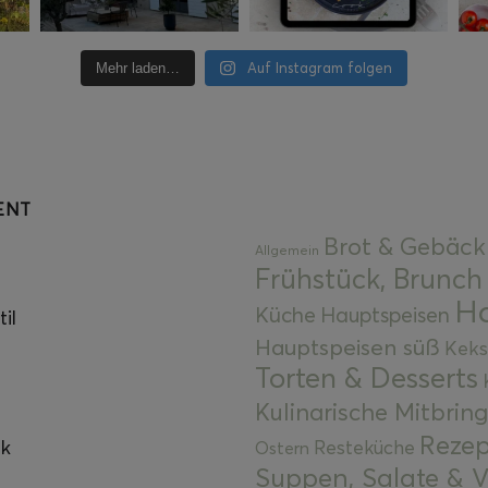
Auf Instagram folgen
Mehr laden…
ENT
Brot & Gebäck
Allgemein
Frühstück, Brunch
Ha
Küche
Hauptspeisen
il
Hauptspeisen süß
Keks
Torten & Desserts
Kulinarische Mitbrin
Rezep
ok
Resteküche
Ostern
Suppen, Salate & V