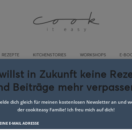
REZEPTE
KITCHENSTORIES
WORKSHOPS
E-BO
willst in Zukunft keine Rez
nd Beiträge mehr verpasse
rt:
dip mit joghurt
lde dich gleich für meinen kostenlosen Newsletter an und we
der cookiteasy Familie! Ich freu mich auf dich!
EINE E-MAIL ADRESSE