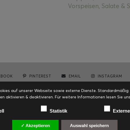
Vorspeisen, Salate &
EBOOK
PINTEREST
EMAIL
INSTAGRAM
© cookiteasy.at by Simone Kemptner | powered by
ECKER Digital IT Solutions
ies auf unserer Webseite sowie externe Dienste. Standardmäßig sin
en aktivieren & deaktivieren. Für weitere Informationen lesen Sie
ell
Statistik
Externe
✓ Akzeptieren
Auswahl speichern