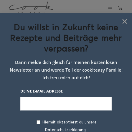
×
Du willst in Zukunft keine
Schlagwort:
Rezepte und Beiträge mehr
dinkelspätzle
verpassen?
selber machen
Dann melde dich gleich für meinen kostenlosen
Newsletter an und werde Teil der cookiteasy Familie!
Ich freu mich auf dich!
DEINE E-MAIL ADRESSE
Hiermit akzeptierst du unsere
Datenschutzerklärung.