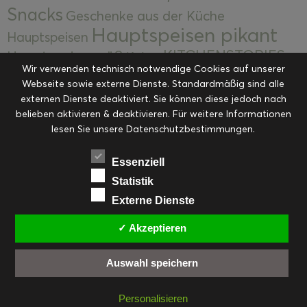
Snacks
Geschenke aus der Küche
Hauptspeisen pikant
Hauptspeisen
KITCHENSTORIES
Hauptspeisen süß
Kekse
Wir verwenden technisch notwendige Cookies auf unserer
Kuchen, Torten & Desserts
Kuchen und
Webseite sowie externe Dienste. Standardmäßig sind alle
Kulinarische Mitbringsel &
Desserts
externen Dienste deaktiviert. Sie können diese jedoch nach
Kulinarik
Eingemachtes
belieben aktivieren & deaktivieren. Für weitere Informationen
Resteküche
Ohne Kategorie
Ostern
lesen Sie unsere Datenschutzbestimmungen.
Slider
Startseite
Rezepte
Saisonal
Suppen, Salate & Vorspeisen
Vorspeisen &
Essenziell
Vorspeisen, Salate & Suppen
Suppen
Statistik
Weihnachten
Externe Dienste
Workshops & Events
✓ Akzeptieren
Auswahl speichern
FACEBOOK
PINTEREST
EMAIL
INSTAGRAM
RSS
Personalisieren