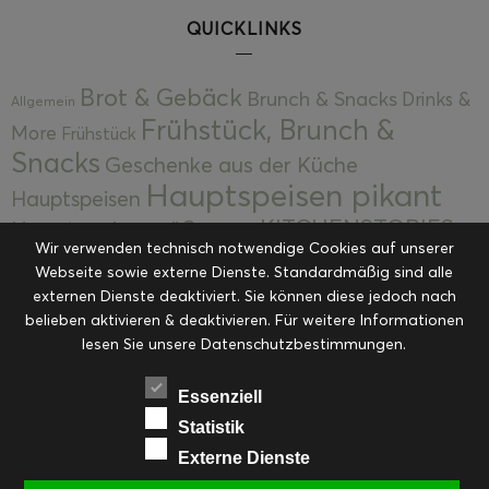
QUICKLINKS
Brot & Gebäck
Brunch & Snacks
Drinks &
Allgemein
Frühstück, Brunch &
More
Frühstück
Snacks
Geschenke aus der Küche
Hauptspeisen pikant
Hauptspeisen
KITCHENSTORIES
Hauptspeisen süß
Kekse
Wir verwenden technisch notwendige Cookies auf unserer
Kuchen, Torten & Desserts
Kuchen und
Webseite sowie externe Dienste. Standardmäßig sind alle
Kulinarische Mitbringsel &
Desserts
externen Dienste deaktiviert. Sie können diese jedoch nach
Kulinarik
Eingemachtes
belieben aktivieren & deaktivieren. Für weitere Informationen
Resteküche
Ohne Kategorie
Ostern
lesen Sie unsere Datenschutzbestimmungen.
Slider
Startseite
Rezepte
Saisonal
Suppen, Salate & Vorspeisen
Vorspeisen &
Essenziell
Vorspeisen, Salate & Suppen
Suppen
Statistik
Weihnachten
Externe Dienste
Workshops & Events