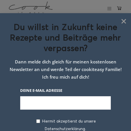
×
Du willst in Zukunft keine
Schlagwort:
Rezepte und Beiträge mehr
dinkel
verpassen?
käsespätzle
Dann melde dich gleich für meinen kostenlosen
Newsletter an und werde Teil der cookiteasy Familie!
Ich freu mich auf dich!
DEINE E-MAIL ADRESSE
Hiermit akzeptierst du unsere
Datenschutzerklärung.