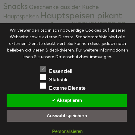
Snacks
Geschenke aus der Küche
Hauptspeisen pikant
Hauptspeisen
KITCHENSTORIES
Hauptspeisen süß
Kekse
Wir verwenden technisch notwendige Cookies auf unserer
Kuchen, Torten & Desserts
Kuchen und
Webseite sowie externe Dienste. Standardmäßig sind alle
Kulinarische Mitbringsel &
Desserts
externen Dienste deaktiviert. Sie können diese jedoch nach
Kulinarik
Eingemachtes
belieben aktivieren & deaktivieren. Für weitere Informationen
Resteküche
Ohne Kategorie
Ostern
lesen Sie unsere Datenschutzbestimmungen.
Slider
Startseite
Rezepte
Saisonal
Suppen, Salate & Vorspeisen
Vorspeisen &
Essenziell
Vorspeisen, Salate & Suppen
Suppen
Statistik
Weihnachten
Externe Dienste
Workshops & Events
✓ Akzeptieren
Auswahl speichern
FACEBOOK
PINTEREST
EMAIL
INSTAGRAM
RSS
Personalisieren