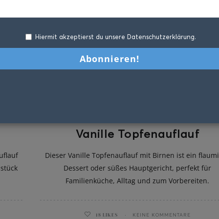
Hiermit akzeptierst du unsere Datenschutzerklärung.
Vanille Topfenauflauf
uflauf
Dieser Vanille Topfenauflauf mit Birnen ist ein flaum
hstück
Dessert oder süßes Hauptgericht, perfekt für
Familienküche, Alltag und zum Vorbereiten.
18
LIKES
KEINE KOMMENTARE