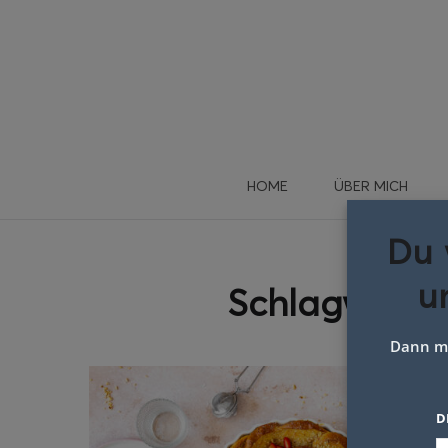
HOME
ÜBER MICH
Du 
u
Schlagwort:
Dann me
D