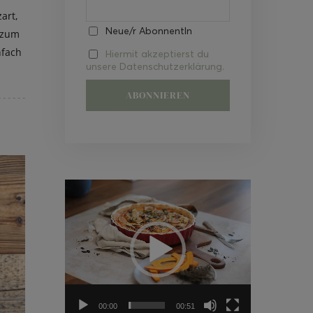
art,
Neue/r AbonnentIn
t zum
nfach
Hiermit akzeptierst du
unsere Datenschutzerklärung.
Video-
Player
00:00
00:51