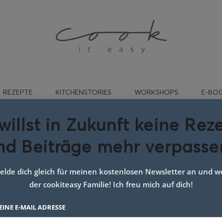
REZEPTE
KITCHENSTORIES
WORKSHOPS
E-BO
willst in Zukunft keine Rez
nd Beiträge mehr verpasse
Dessert unkompliziert
lde dich gleich für meinen kostenlosen Newsletter an und we
der cookiteasy Familie! Ich freu mich auf dich!
EINE E-MAIL ADRESSE