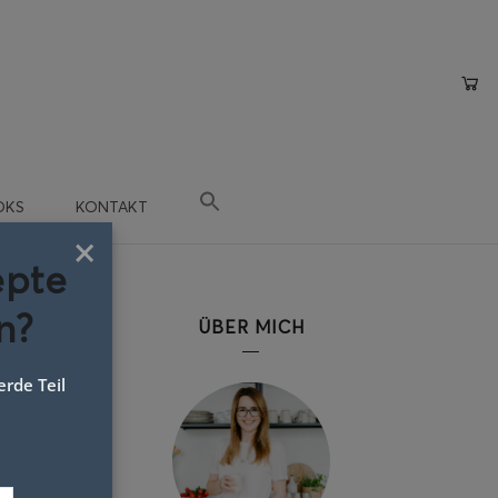
OKS
KONTAKT
×
epte
n?
ÜBER MICH
rde Teil