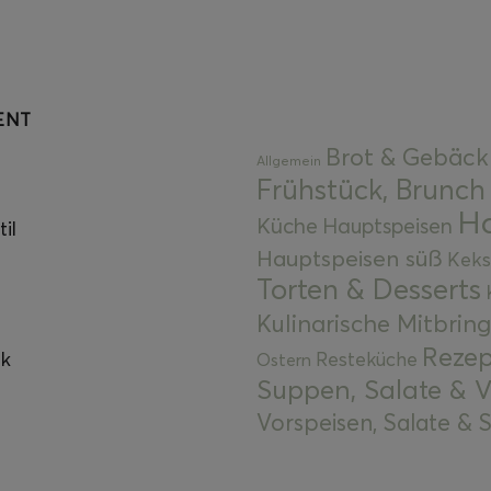
ENT
Brot & Gebäck
Allgemein
Frühstück, Brunch
Ha
Küche
Hauptspeisen
il
Hauptspeisen süß
Keks
Torten & Desserts
Kulinarische Mitbrin
Rezep
ok
Resteküche
Ostern
Suppen, Salate & V
Vorspeisen, Salate &