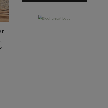
er
s
nd