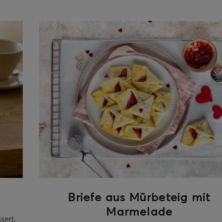
Briefe aus Mürbeteig mit
Marmelade
sert,