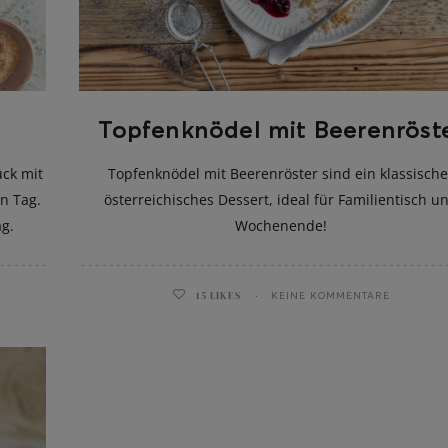
Topfenknödel mit Beerenröst
ück mit
Topfenknödel mit Beerenröster sind ein klassische
en Tag.
österreichisches Dessert, ideal für Familientisch u
ag.
Wochenende!
15
LIKES
KEINE KOMMENTARE