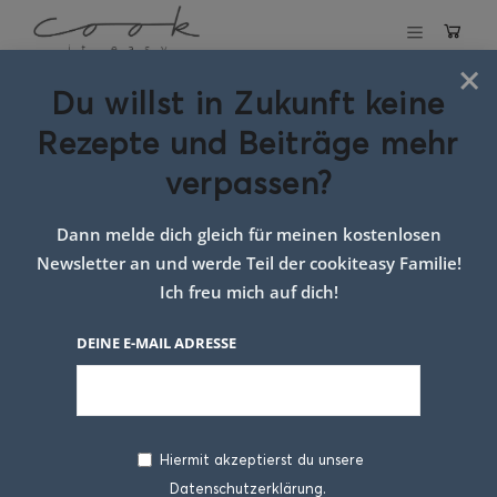
×
Du willst in Zukunft keine
Schlagwort:
Rezepte und Beiträge mehr
dessert schichten
verpassen?
Dann melde dich gleich für meinen kostenlosen
Newsletter an und werde Teil der cookiteasy Familie!
Ich freu mich auf dich!
DEINE E-MAIL ADRESSE
Hiermit akzeptierst du unsere
Datenschutzerklärung.