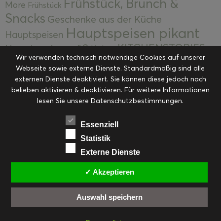
Frühstück, Brunch &
More
Frühstück
Snacks
Geschenke aus der Küche
Hauptspeisen pikant
Hauptspeisen
KITCHENSTORIES
Hauptspeisen süß
Kekse
Wir verwenden technisch notwendige Cookies auf unserer
Kuchen, Torten & Desserts
Kuchen und
Webseite sowie externe Dienste. Standardmäßig sind alle
Kulinarische Mitbringsel &
Desserts
externen Dienste deaktiviert. Sie können diese jedoch nach
Kulinarik
Eingemachtes
belieben aktivieren & deaktivieren. Für weitere Informationen
Resteküche
Ohne Kategorie
Ostern
lesen Sie unsere Datenschutzbestimmungen.
Slider
Startseite
Rezepte
Saisonal
Suppen, Salate & Vorspeisen
Vorspeisen &
Essenziell
Vorspeisen, Salate & Suppen
Suppen
Statistik
Weihnachten
Externe Dienste
Workshops & Events
✓ Akzeptieren
Auswahl speichern
FACEBOOK
PINTEREST
EMAIL