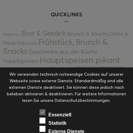
QUICKLINKS
Brot & Gebäck
Brunch & Snacks
Drinks &
Allgemein
Frühstück, Brunch &
More
Frühstück
Snacks
Geschenke aus der Küche
Hauptspeisen pikant
Hauptspeisen
KITCHENSTORIES
Hauptspeisen süß
Kekse
Wir verwenden technisch notwendige Cookies auf unserer
Kuchen, Torten & Desserts
Kuchen und
Webseite sowie externe Dienste. Standardmäßig sind alle
Kulinarische Mitbringsel &
Desserts
externen Dienste deaktiviert. Sie können diese jedoch nach
Kulinarik
Eingemachtes
belieben aktivieren & deaktivieren. Für weitere Informationen
Resteküche
Ohne Kategorie
Ostern
lesen Sie unsere Datenschutzbestimmungen.
Slider
Startseite
Rezepte
Saisonal
Suppen, Salate & Vorspeisen
Vorspeisen &
Essenziell
Vorspeisen, Salate & Suppen
Suppen
Statistik
Weihnachten
Externe Dienste
Workshops & Events