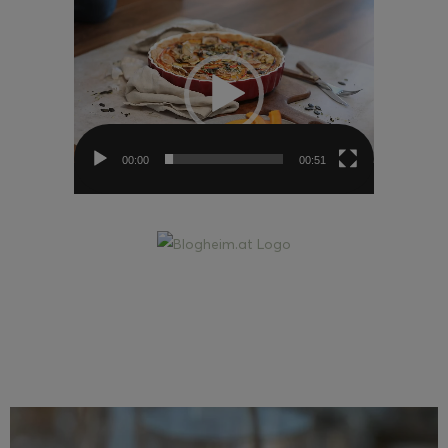
Video-
Player
00:00
00:51