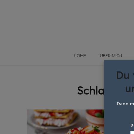
HOME
ÜBER MICH
Du 
u
Schlagwort
Dann me
D