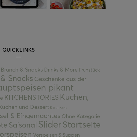
QUICKLINKS
Brunch & Snacks
Drinks & More
Frühstück
 & Snacks
Geschenke aus der
uptspeisen pikant
Kuchen,
KITCHENSTORIES
e
Kuchen und Desserts
Kulinarik
gsel & Eingemachtes
Ohne Kategorie
Slider
Startseite
te
Saisonal
orspeisen
Vorspeisen & Suppen