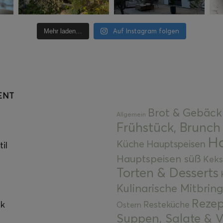
Auf Instagram folgen
Mehr laden…
ENT
Brot & Gebäck
Allgemein
Frühstück, Brunch
Ha
Küche
Hauptspeisen
il
Hauptspeisen süß
Keks
Torten & Desserts
Kulinarische Mitbrin
Rezep
ok
Resteküche
Ostern
Suppen, Salate & V