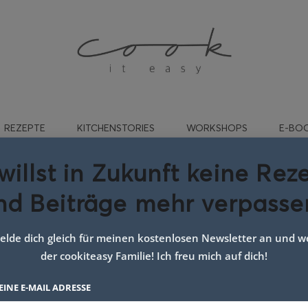
REZEPTE
KITCHENSTORIES
WORKSHOPS
E-BO
willst in Zukunft keine Rez
nd Beiträge mehr verpasse
:
dessert mit creme
lde dich gleich für meinen kostenlosen Newsletter an und we
der cookiteasy Familie! Ich freu mich auf dich!
EINE E-MAIL ADRESSE