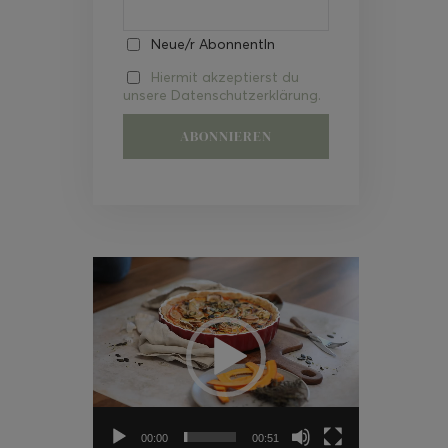
Neue/r AbonnentIn
Hiermit akzeptierst du
unsere Datenschutzerklärung.
Video-
Player
00:00
00:51