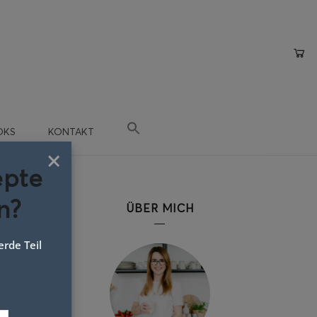
OKS
KONTAKT
×
epte
n?
ÜBER MICH
rde Teil