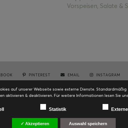
Vorspeisen, Salate &
EBOOK
PINTEREST
EMAIL
INSTAGRAM
© cookiteasy.at by Simone Kemptner | powered by
ECKER Digital IT Solutions
ies auf unserer Webseite sowie externe Dienste. Standardmäßig sin
en aktivieren & deaktivieren. Für weitere Informationen lesen Sie
ell
Statistik
Externe
✓ Akzeptieren
Auswahl speichern