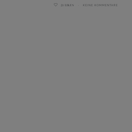
21
LIKES
KEINE KOMMENTARE
ghurt-Eis am Stil