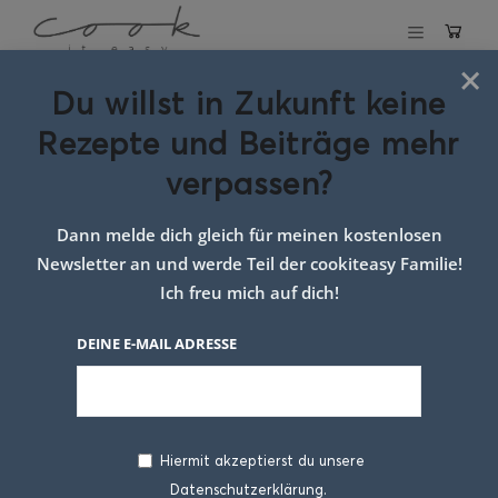
×
Du willst in Zukunft keine
Schlagwort:
Rezepte und Beiträge mehr
Dessert light
verpassen?
Dann melde dich gleich für meinen kostenlosen
Newsletter an und werde Teil der cookiteasy Familie!
Ich freu mich auf dich!
DEINE E-MAIL ADRESSE
Hiermit akzeptierst du unsere
Datenschutzerklärung.