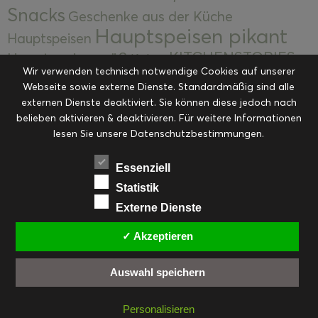
Snacks
Geschenke aus der Küche
Hauptspeisen pikant
Hauptspeisen
KITCHENSTORIES
Hauptspeisen süß
Kekse
Wir verwenden technisch notwendige Cookies auf unserer
Kuchen, Torten & Desserts
Kuchen und
Webseite sowie externe Dienste. Standardmäßig sind alle
Kulinarische Mitbringsel &
Desserts
externen Dienste deaktiviert. Sie können diese jedoch nach
Kulinarik
Eingemachtes
belieben aktivieren & deaktivieren. Für weitere Informationen
Resteküche
Ohne Kategorie
Ostern
lesen Sie unsere Datenschutzbestimmungen.
Slider
Startseite
Rezepte
Saisonal
Suppen, Salate & Vorspeisen
Vorspeisen &
Essenziell
Vorspeisen, Salate & Suppen
Suppen
Statistik
Weihnachten
Externe Dienste
Workshops & Events
✓ Akzeptieren
Auswahl speichern
FACEBOOK
PINTEREST
EMAIL
INSTAGRAM
RSS
Personalisieren