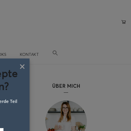
OKS
KONTAKT
×
epte
n?
ÜBER MICH
rde Teil