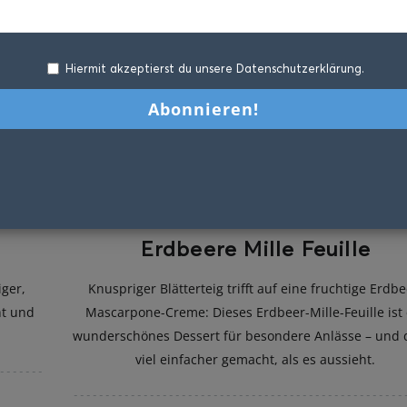
Hiermit akzeptierst du unsere Datenschutzerklärung.
Erdbeere Mille Feuille
ger,
Knuspriger Blätterteig trifft auf eine fruchtige Erdbe
ht und
Mascarpone-Creme: Dieses Erdbeer-Mille-Feuille ist 
wunderschönes Dessert für besondere Anlässe – und 
viel einfacher gemacht, als es aussieht.