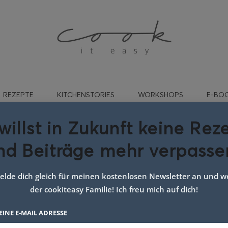
REZEPTE
KITCHENSTORIES
WORKSHOPS
E-BO
willst in Zukunft keine Rez
nd Beiträge mehr verpasse
dessert einfach schön
lde dich gleich für meinen kostenlosen Newsletter an und we
der cookiteasy Familie! Ich freu mich auf dich!
EINE E-MAIL ADRESSE