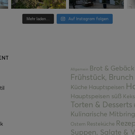
Auf Instagram folgen
Mehr laden…
ENT
Brot & Gebäck
Allgemein
Frühstück, Brunch
Ha
Küche
Hauptspeisen
il
Hauptspeisen süß
Keks
Torten & Desserts
Kulinarische Mitbrin
Rezep
ok
Resteküche
Ostern
Suppen, Salate & V