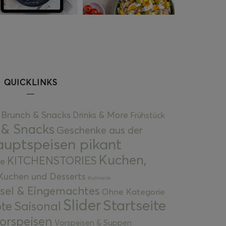
QUICKLINKS
Brunch & Snacks
Drinks & More
Frühstück
 & Snacks
Geschenke aus der
uptspeisen pikant
Kuchen,
KITCHENSTORIES
e
Kuchen und Desserts
Kulinarik
gsel & Eingemachtes
Ohne Kategorie
Slider
Startseite
te
Saisonal
orspeisen
Vorspeisen & Suppen