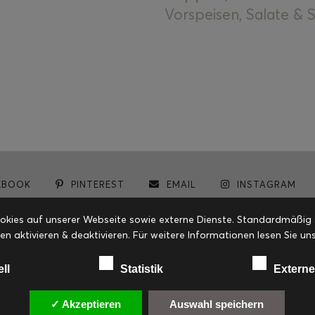
Vorspeisen, Salate &
EBOOK
PINTEREST
EMAIL
INSTAGRAM
© cookiteasy.at by Simone Kemptner | powered by
ECKER Digital IT Solutions
ies auf unserer Webseite sowie externe Dienste. Standardmäßig sin
en aktivieren & deaktivieren. Für weitere Informationen lesen Sie
ell
Statistik
Externe
✓ Akzeptieren
Auswahl speichern