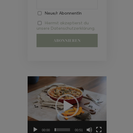
Neue/r AbonnentIn
Hiermit akzeptierst du
unsere Datenschutzerklärung.
Video-
Player
00:00
00:51