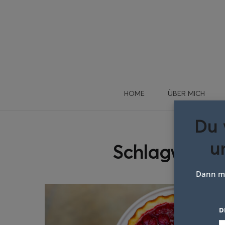
HOME
ÜBER MICH
Du 
u
Schlagwort:
Dann me
D