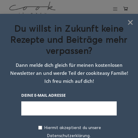
×
Du willst in Zukunft keine
Schlagwort:
Rezepte und Beiträge mehr
chezsimonemarie
verpassen?
kochtagebuch
Dann melde dich gleich für meinen kostenlosen
google
Newsletter an und werde Teil der cookiteasy Familie!
Ich freu mich auf dich!
DEINE E-MAIL ADRESSE
Hiermit akzeptierst du unsere
Datenschutzerklärung.