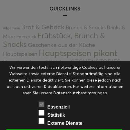
QUICKLINKS
Brot & Gebäck
Brunch & Snacks
Drinks &
Allgemein
Frühstück, Brunch &
More
Frühstück
Snacks
Geschenke aus der Küche
Hauptspeisen pikant
Hauptspeisen
KITCHENSTORIES
Hauptspeisen süß
Kekse
Wir verwenden technisch notwendige Cookies auf unserer
Kuchen, Torten & Desserts
Kuchen und
Webseite sowie externe Dienste. Standardmäßig sind alle
Kulinarische Mitbringsel &
Desserts
externen Dienste deaktiviert. Sie können diese jedoch nach
Kulinarik
Eingemachtes
belieben aktivieren & deaktivieren. Für weitere Informationen
Resteküche
Ohne Kategorie
Ostern
lesen Sie unsere Datenschutzbestimmungen.
Slider
Startseite
Rezepte
Saisonal
Suppen, Salate & Vorspeisen
Vorspeisen &
Essenziell
Vorspeisen, Salate & Suppen
Suppen
Statistik
Weihnachten
Externe Dienste
Workshops & Events