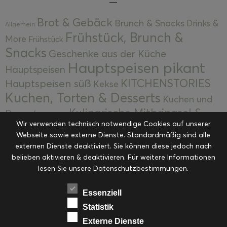
Brot & Gebäck
Brunch & Snacks
Drinks &
Allgemein
Frühstück, Brunch &
More
Frühstück
Snacks
Geschenke aus der Küche
Hauptspeisen pikant
Hauptspeisen
KITCHENSTORIES
Hauptspeisen süß
Kekse
Kuchen, Torten & Desserts
Kuchen und
Kulinarische Mitbringsel &
Desserts
Kulinarik
Wir verwenden technisch notwendige Cookies auf unserer
Eingemachtes
Resteküche
Ohne Kategorie
Ostern
Webseite sowie externe Dienste. Standardmäßig sind alle
Slider
Startseite
Rezepte
Saisonal
externen Dienste deaktiviert. Sie können diese jedoch nach
Suppen, Salate & Vorspeisen
belieben aktivieren & deaktivieren. Für weitere Informationen
Vorspeisen &
lesen Sie unsere Datenschutzbestimmungen.
Vorspeisen, Salate & Suppen
Suppen
Weihnachten
Workshops & Events
Essenziell
Statistik
Externe Dienste