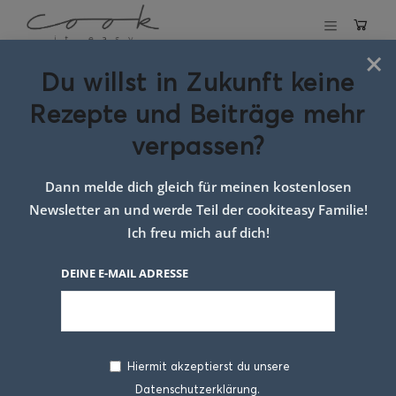
×
Du willst in Zukunft keine
Schlagwort:
Rezepte und Beiträge mehr
cassoulet
verpassen?
frankreich
Dann melde dich gleich für meinen kostenlosen
Newsletter an und werde Teil der cookiteasy Familie!
Ich freu mich auf dich!
DEINE E-MAIL ADRESSE
Hiermit akzeptierst du unsere
Datenschutzerklärung.