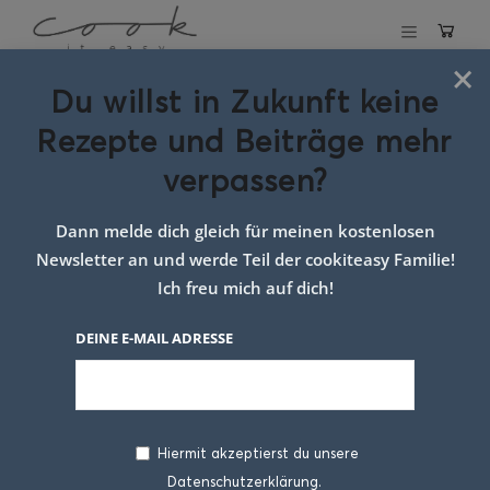
×
Du willst in Zukunft keine
Schlagwort:
Rezepte und Beiträge mehr
bunte Sushi
verpassen?
Variationen
Dann melde dich gleich für meinen kostenlosen
Newsletter an und werde Teil der cookiteasy Familie!
Ich freu mich auf dich!
DEINE E-MAIL ADRESSE
Hiermit akzeptierst du unsere
Datenschutzerklärung.