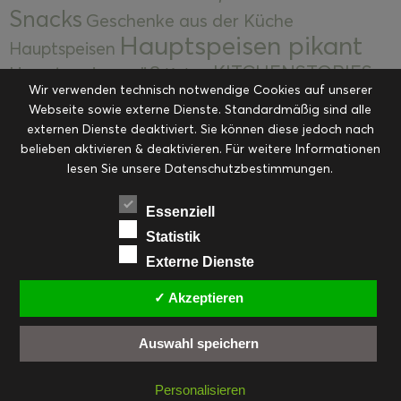
Snacks
Geschenke aus der Küche
Hauptspeisen pikant
Hauptspeisen
KITCHENSTORIES
Hauptspeisen süß
Kekse
Wir verwenden technisch notwendige Cookies auf unserer
Kuchen, Torten & Desserts
Kuchen und
Webseite sowie externe Dienste. Standardmäßig sind alle
Kulinarische Mitbringsel &
Desserts
externen Dienste deaktiviert. Sie können diese jedoch nach
Kulinarik
Eingemachtes
belieben aktivieren & deaktivieren. Für weitere Informationen
Resteküche
Ohne Kategorie
Ostern
lesen Sie unsere Datenschutzbestimmungen.
Slider
Startseite
Rezepte
Saisonal
Suppen, Salate & Vorspeisen
Vorspeisen &
Essenziell
Vorspeisen, Salate & Suppen
Suppen
Statistik
Weihnachten
Externe Dienste
Workshops & Events
✓ Akzeptieren
Auswahl speichern
FACEBOOK
PINTEREST
EMAIL
INSTAGRAM
RSS
Personalisieren