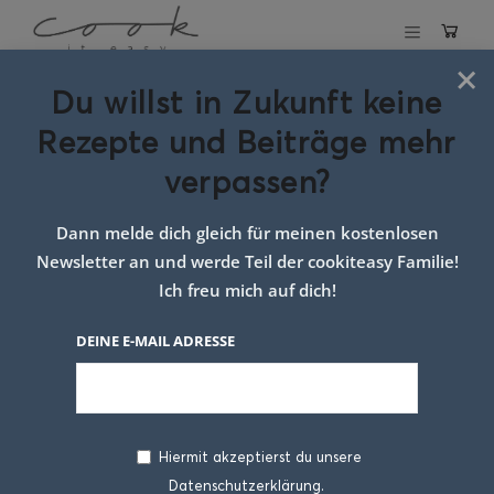
×
Du willst in Zukunft keine
Schlagwort:
Rezepte und Beiträge mehr
bratapfel
verpassen?
schokoladen
Dann melde dich gleich für meinen kostenlosen
brownies
Newsletter an und werde Teil der cookiteasy Familie!
Ich freu mich auf dich!
DEINE E-MAIL ADRESSE
Hiermit akzeptierst du unsere
Datenschutzerklärung.