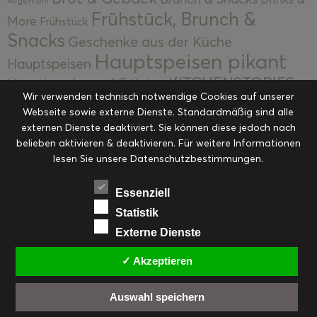
Allgemein
Frühstück, Brunch &
More
Frühstück
Snacks
Geschenke aus der Küche
Hauptspeisen pikant
Hauptspeisen
KITCHENSTORIES
Hauptspeisen süß
Kekse
Wir verwenden technisch notwendige Cookies auf unserer
Kuchen, Torten & Desserts
Kuchen und
Webseite sowie externe Dienste. Standardmäßig sind alle
Kulinarische Mitbringsel &
Desserts
externen Dienste deaktiviert. Sie können diese jedoch nach
Kulinarik
Eingemachtes
belieben aktivieren & deaktivieren. Für weitere Informationen
Resteküche
Ohne Kategorie
Ostern
lesen Sie unsere Datenschutzbestimmungen.
Slider
Startseite
Rezepte
Saisonal
Suppen, Salate & Vorspeisen
Vorspeisen &
Essenziell
Vorspeisen, Salate & Suppen
Suppen
Statistik
Weihnachten
Externe Dienste
Workshops & Events
✓ Akzeptieren
Auswahl speichern
FACEBOOK
PINTEREST
EMAIL