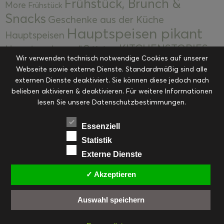
Frühstück, Brunch &
More
Frühstück
Snacks
Geschenke aus der Küche
Hauptspeisen pikant
Hauptspeisen
KITCHENSTORIES
Hauptspeisen süß
Kekse
Wir verwenden technisch notwendige Cookies auf unserer
Kuchen, Torten & Desserts
Kuchen und
Webseite sowie externe Dienste. Standardmäßig sind alle
Kulinarische Mitbringsel &
Desserts
externen Dienste deaktiviert. Sie können diese jedoch nach
Kulinarik
Eingemachtes
belieben aktivieren & deaktivieren. Für weitere Informationen
Resteküche
Ohne Kategorie
Ostern
lesen Sie unsere Datenschutzbestimmungen.
Slider
Startseite
Rezepte
Saisonal
Suppen, Salate & Vorspeisen
Vorspeisen &
Essenziell
Vorspeisen, Salate & Suppen
Suppen
Statistik
Weihnachten
Externe Dienste
Workshops & Events
✓ Akzeptieren
Auswahl speichern
FACEBOOK
PINTEREST
EMAIL