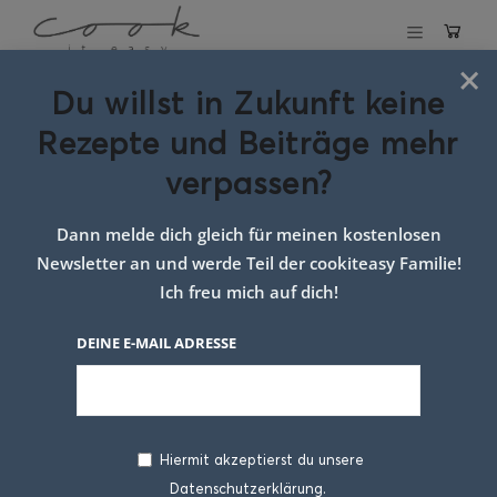
×
Du willst in Zukunft keine
Schlagwort:
Rezepte und Beiträge mehr
blätterteig liebe
verpassen?
Dann melde dich gleich für meinen kostenlosen
Newsletter an und werde Teil der cookiteasy Familie!
Ich freu mich auf dich!
DEINE E-MAIL ADRESSE
Hiermit akzeptierst du unsere
Datenschutzerklärung.