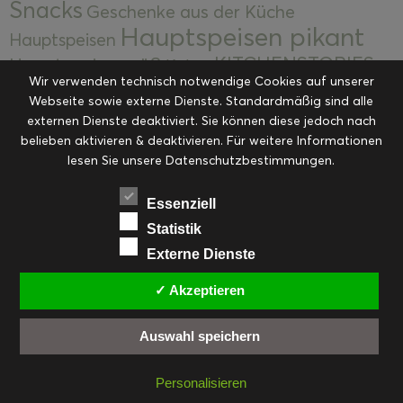
Snacks
Geschenke aus der Küche
Hauptspeisen pikant
Hauptspeisen
KITCHENSTORIES
Hauptspeisen süß
Kekse
Wir verwenden technisch notwendige Cookies auf unserer
Kuchen, Torten & Desserts
Kuchen und
Webseite sowie externe Dienste. Standardmäßig sind alle
Kulinarische Mitbringsel &
Desserts
externen Dienste deaktiviert. Sie können diese jedoch nach
Kulinarik
Eingemachtes
belieben aktivieren & deaktivieren. Für weitere Informationen
Resteküche
Ohne Kategorie
Ostern
lesen Sie unsere Datenschutzbestimmungen.
Slider
Startseite
Rezepte
Saisonal
Suppen, Salate & Vorspeisen
Vorspeisen &
Essenziell
Vorspeisen, Salate & Suppen
Suppen
Statistik
Weihnachten
Externe Dienste
Workshops & Events
✓ Akzeptieren
Auswahl speichern
FACEBOOK
PINTEREST
EMAIL
INSTAGRAM
RSS
Personalisieren