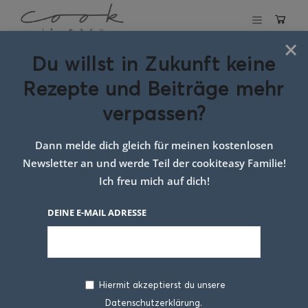
×
Du willst in Zukunft keine
Schlagwort:
Rezepte und Beiträge mehr
Beilage
verpassen?
Dann melde dich gleich für meinen kostenlosen
Newsletter an und werde Teil der cookiteasy Familie!
Ich freu mich auf dich!
DEINE E-MAIL ADRESSE
Hiermit akzeptierst du unsere
Datenschutzerklärung.