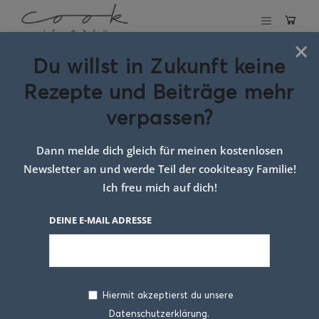
×
Du willst in Zukunft keine
Schlagwort:
Rezepte und Beiträge mehr
beeren müsli
verpassen?
Dann melde dich gleich für meinen kostenlosen
Newsletter an und werde Teil der cookiteasy Familie!
Ich freu mich auf dich!
DEINE E-MAIL ADRESSE
Hiermit akzeptierst du unsere
Datenschutzerklärung.