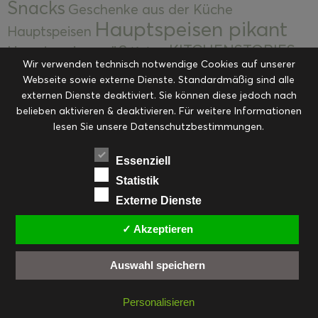
Snacks
Geschenke aus der Küche
Hauptspeisen pikant
Hauptspeisen
KITCHENSTORIES
Hauptspeisen süß
Kekse
Wir verwenden technisch notwendige Cookies auf unserer
Kuchen, Torten & Desserts
Kuchen und
Webseite sowie externe Dienste. Standardmäßig sind alle
Kulinarische Mitbringsel &
Desserts
externen Dienste deaktiviert. Sie können diese jedoch nach
Kulinarik
Eingemachtes
belieben aktivieren & deaktivieren. Für weitere Informationen
Resteküche
Ohne Kategorie
Ostern
lesen Sie unsere Datenschutzbestimmungen.
Slider
Startseite
Rezepte
Saisonal
Suppen, Salate & Vorspeisen
Vorspeisen &
Essenziell
Vorspeisen, Salate & Suppen
Suppen
Statistik
Weihnachten
Externe Dienste
Workshops & Events
✓ Akzeptieren
Auswahl speichern
FACEBOOK
PINTEREST
EMAIL
INSTAGRAM
RSS
Personalisieren