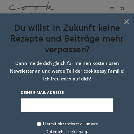
×
Du willst in Zukunft keine
Schlagwort:
Rezepte und Beiträge mehr
Bananen Kuchen
verpassen?
Dann melde dich gleich für meinen kostenlosen
Sorry - Leider nichts
Newsletter an und werde Teil der cookiteasy Familie!
gefunden
Ich freu mich auf dich!
DEINE E-MAIL ADRESSE
ÜBER MICH
Hiermit akzeptierst du unsere
Datenschutzerklärung.