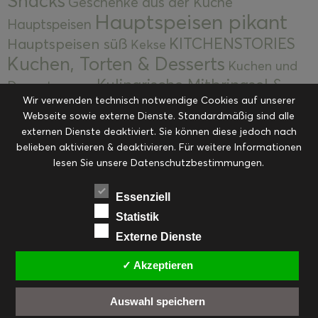
Snacks
Geschenke aus der Küche
Hauptspeisen pikant
Hauptspeisen
KITCHENSTORIES
Hauptspeisen süß
Kekse
Kuchen, Torten & Desserts
Kuchen und
Kulinarische Mitbringsel &
Desserts
Kulinarik
Wir verwenden technisch notwendige Cookies auf unserer
Eingemachtes
Resteküche
Ohne Kategorie
Ostern
Webseite sowie externe Dienste. Standardmäßig sind alle
Slider
Startseite
Rezepte
Saisonal
externen Dienste deaktiviert. Sie können diese jedoch nach
Suppen, Salate & Vorspeisen
belieben aktivieren & deaktivieren. Für weitere Informationen
Vorspeisen &
lesen Sie unsere Datenschutzbestimmungen.
Vorspeisen, Salate & Suppen
Suppen
Weihnachten
Workshops & Events
Essenziell
Statistik
Externe Dienste
✓ Akzeptieren
FACEBOOK
PINTEREST
EMAIL
INSTAGRAM
RSS
Auswahl speichern
© cookiteasy.at by Simone Kemptner | powered by
ECKER Digital IT Solutions