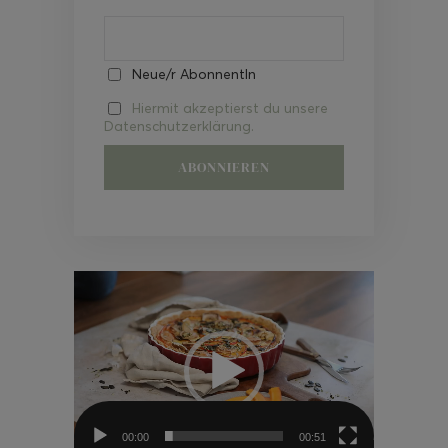
Neue/r AbonnentIn
Hiermit akzeptierst du unsere
Datenschutzerklärung.
Video-
Player
00:00
00:51