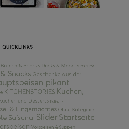
QUICKLINKS
Brunch & Snacks
Drinks & More
Frühstück
 & Snacks
Geschenke aus der
uptspeisen pikant
Kuchen,
KITCHENSTORIES
e
Kuchen und Desserts
Kulinarik
gsel & Eingemachtes
Ohne Kategorie
Slider
Startseite
te
Saisonal
orspeisen
Vorspeisen & Suppen