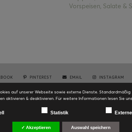
Vorspeisen, Salate &
EBOOK
PINTEREST
EMAIL
INSTAGRAM
© cookiteasy.at by Simone Kemptner | powered by
ECKER Digital IT Solutions
ies auf unserer Webseite sowie externe Dienste. Standardmäßig sin
en aktivieren & deaktivieren. Für weitere Informationen lesen Sie
ell
Statistik
Externe
✓ Akzeptieren
Auswahl speichern