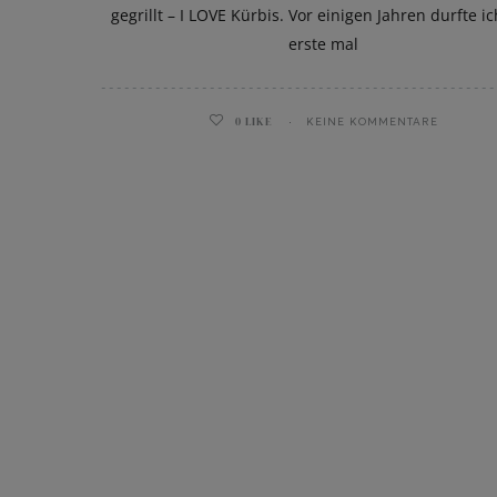
gegrillt – I LOVE Kürbis. Vor einigen Jahren durfte i
erste mal
0
LIKE
KEINE KOMMENTARE
ghurt-Eis am Stil