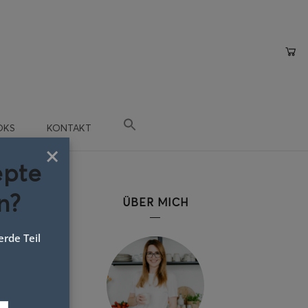
OKS
KONTAKT
×
epte
n?
ÜBER MICH
rde Teil