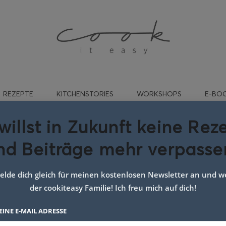
REZEPTE
KITCHENSTORIES
WORKSHOPS
E-BO
willst in Zukunft keine Rez
nd Beiträge mehr verpasse
backen für die familie
lde dich gleich für meinen kostenlosen Newsletter an und we
der cookiteasy Familie! Ich freu mich auf dich!
EINE E-MAIL ADRESSE