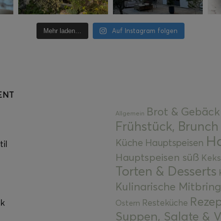
Auf Instagram folgen
Mehr laden…
ENT
Brot & Gebäck
Allgemein
Frühstück, Brunch
Ha
Küche
Hauptspeisen
il
Hauptspeisen süß
Keks
Torten & Desserts
Kulinarische Mitbrin
Rezep
ok
Resteküche
Ostern
Suppen, Salate & V