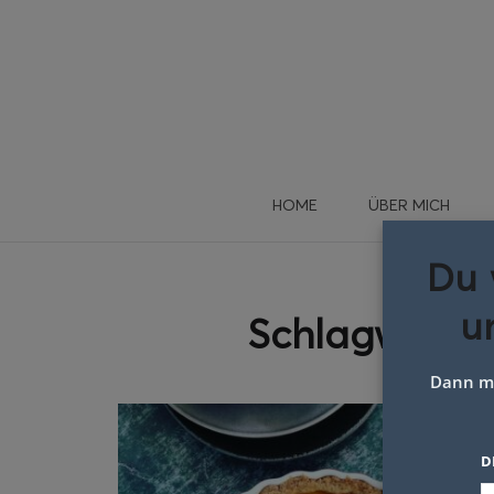
HOME
ÜBER MICH
Du 
u
Schlagwort:
Dann me
D