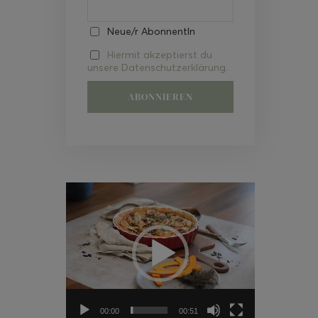
Neue/r AbonnentIn
Hiermit akzeptierst du
unsere Datenschutzerklärung.
Video-
Player
00:00
00:51