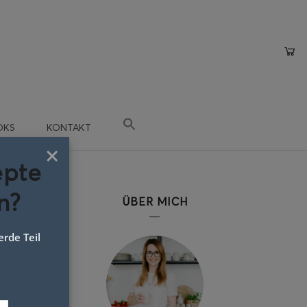
OKS
KONTAKT
×
epte
n?
ÜBER MICH
rde Teil