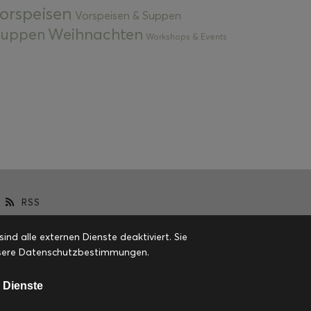
orspeisen
Vorspeisen & Suppen
Weihnachten
 Suppen
Workshops & Events
RSS
d alle externen Dienste deaktiviert. Sie
 unsere Datenschutzbestimmungen.
 Dienste