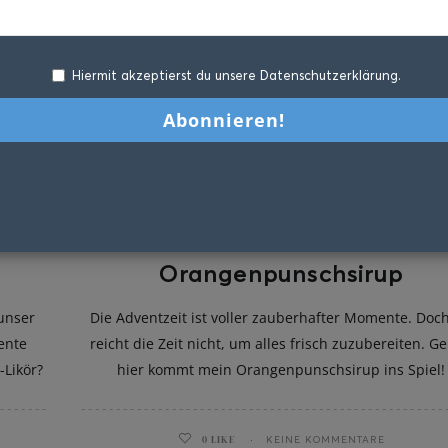
Hiermit akzeptierst du unsere Datenschutzerklärung.
Orangenpunschsirup
 unser
Die Adventzeit ist voller zauberhafter Momente. Doch
ente
reicht die Zeit nicht, um alles frisch zuzubereiten. G
-Likör?
hier kommt mein Orangenpunschsirup ins Spiel!
0
LIKE
KEINE KOMMENTARE