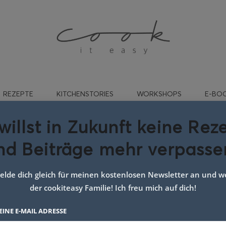
REZEPTE
KITCHENSTORIES
WORKSHOPS
E-BO
willst in Zukunft keine Rez
nd Beiträge mehr verpasse
t:
Adventsrezepte
lde dich gleich für meinen kostenlosen Newsletter an und we
der cookiteasy Familie! Ich freu mich auf dich!
EINE E-MAIL ADRESSE