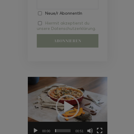
Neue/r AbonnentIn
Hiermit akzeptierst du
unsere Datenschutzerklärung.
Video-
Player
00:00
00:51