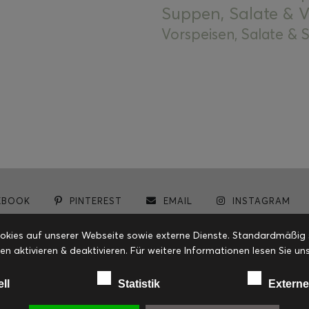
Suppen, Salate & V
Vorspeisen, Salate &
EBOOK
PINTEREST
EMAIL
INSTAGRAM
© cookiteasy.at by Simone Kemptner | powered by
ECKER Digital IT Solutions
ies auf unserer Webseite sowie externe Dienste. Standardmäßig sin
en aktivieren & deaktivieren. Für weitere Informationen lesen Sie
ell
Statistik
Externe