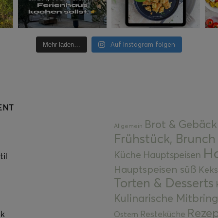
Auf Instagram folgen
Mehr laden…
ENT
Brot & Gebäck
Allgemein
Frühstück, Brunch
Ha
Küche
Hauptspeisen
il
Hauptspeisen süß
Keks
Torten & Desserts
Kulinarische Mitbrin
Rezep
ok
Resteküche
Ostern