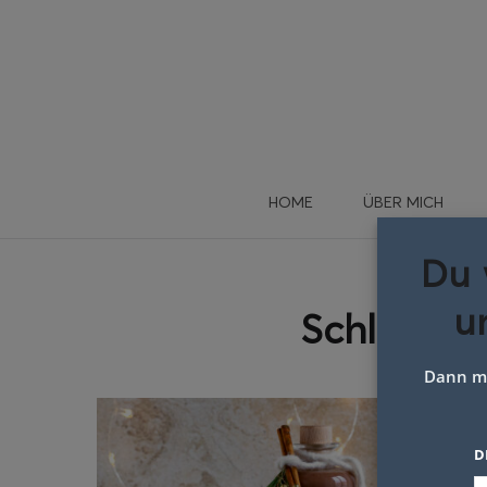
HOME
ÜBER MICH
Du 
u
Schlagwor
Dann me
D