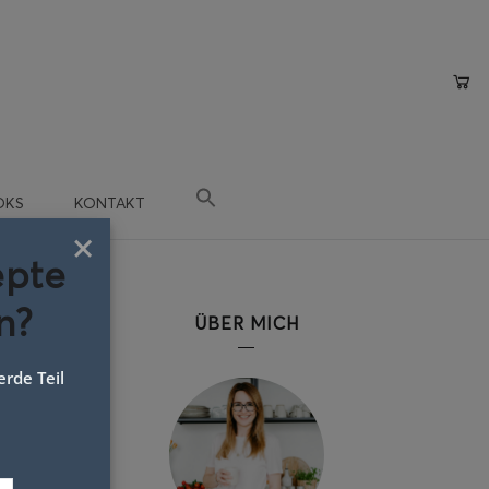
OKS
KONTAKT
×
epte
n?
ÜBER MICH
rde Teil