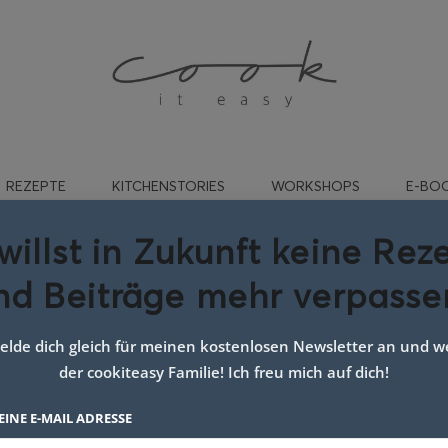
REZEPTE
KITCHENSTORIES
WORKSHOPS
E-BO
willst in Zukunft keine Rez
nd Beiträge mehr verpasse
serts
lde dich gleich für meinen kostenlosen Newsletter an und we
der cookiteasy Familie! Ich freu mich auf dich!
EINE E-MAIL ADRESSE