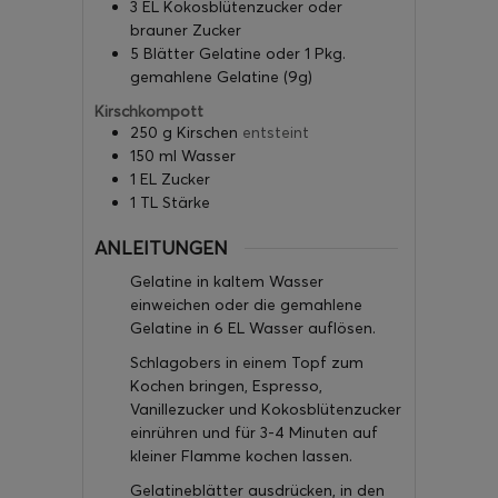
3
EL
Kokosblütenzucker oder
brauner Zucker
5
Blätter
Gelatine oder 1 Pkg.
gemahlene Gelatine (9g)
Kirschkompott
250
g
Kirschen
entsteint
150
ml
Wasser
1
EL
Zucker
1
TL
Stärke
ANLEITUNGEN
Gelatine in kaltem Wasser
einweichen oder die gemahlene
Gelatine in 6 EL Wasser auflösen.
Schlagobers in einem Topf zum
Kochen bringen, Espresso,
Vanillezucker und Kokosblütenzucker
einrühren und für 3-4 Minuten auf
kleiner Flamme kochen lassen.
Gelatineblätter ausdrücken, in den