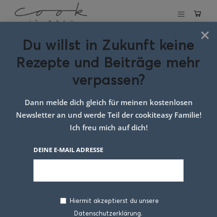
×
Du willst in Zukunft keine
Espresso Panna Cotta
Rezepte und Beiträge mehr
verpassen?
26. JUNI 2021
Dann melde dich gleich für meinen kostenlosen
Newsletter an und werde Teil der cookiteasy Familie!
Ich freu mich auf dich!
DEINE E-MAIL ADRESSE
Hiermit akzeptierst du unsere
Sommer, Sonne, Sonnenschein und ein Glas
Datenschutzerklärung.