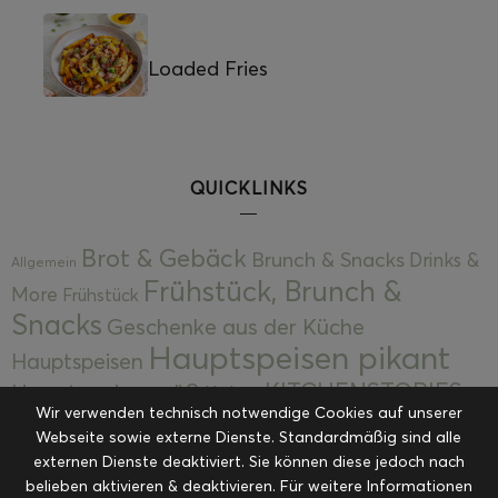
Loaded Fries
QUICKLINKS
Brot & Gebäck
Brunch & Snacks
Drinks &
Allgemein
Frühstück, Brunch &
More
Frühstück
Snacks
Geschenke aus der Küche
Hauptspeisen pikant
Hauptspeisen
KITCHENSTORIES
Hauptspeisen süß
Kekse
Wir verwenden technisch notwendige Cookies auf unserer
Kuchen, Torten & Desserts
Kuchen und
Webseite sowie externe Dienste. Standardmäßig sind alle
Kulinarische Mitbringsel &
Desserts
externen Dienste deaktiviert. Sie können diese jedoch nach
Kulinarik
Eingemachtes
belieben aktivieren & deaktivieren. Für weitere Informationen
Resteküche
Ohne Kategorie
Ostern