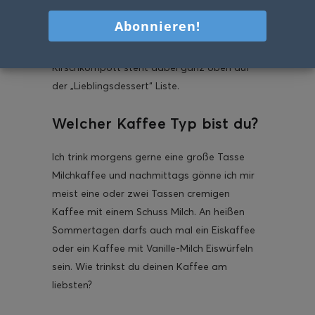
cremiger Freude! An heißen Tagen mag ich
gerne kühle Desserts mit einer fruchtigen
Note. Meine Espresso Panna Cotta mit
Kirschkompott steht dabei ganz oben auf
der „Lieblingsdessert“ Liste.
Welcher Kaffee Typ bist du?
Ich trink morgens gerne eine große Tasse
Milchkaffee und nachmittags gönne ich mir
meist eine oder zwei Tassen cremigen
Kaffee mit einem Schuss Milch. An heißen
Sommertagen darfs auch mal ein Eiskaffee
oder ein Kaffee mit Vanille-Milch Eiswürfeln
sein. Wie trinkst du deinen Kaffee am
liebsten?