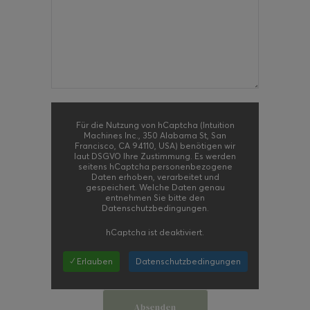
Für die Nutzung von hCaptcha (Intuition
Machines Inc., 350 Alabama St, San
Francisco, CA 94110, USA) benötigen wir
laut DSGVO Ihre Zustimmung. Es werden
seitens hCaptcha personenbezogene
Daten erhoben, verarbeitet und
gespeichert. Welche Daten genau
entnehmen Sie bitte den
Datenschutzbedingungen.
hCaptcha
ist deaktiviert.
✓ Erlauben
Datenschutzbedingungen