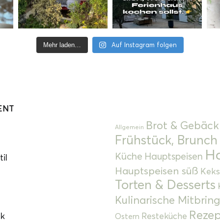
Auf Instagram folgen
Mehr laden…
ENT
Brot & Gebäck
Allgemein
Frühstück, Brunch
Ha
Küche
Hauptspeisen
il
Hauptspeisen süß
Keks
Torten & Desserts
Kulinarische Mitbrin
Rezep
ok
Resteküche
Ostern