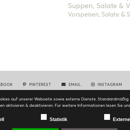
Suppen, Salate & V
Vorspeisen, Salate &
EBOOK
PINTEREST
EMAIL
INSTAGRAM
© cookiteasy.at by Simone Kemptner | powered by
ECKER Digital IT Solutions
ies auf unserer Webseite sowie externe Dienste. Standardmäßig sin
en aktivieren & deaktivieren. Für weitere Informationen lesen Sie
ell
Statistik
Externe