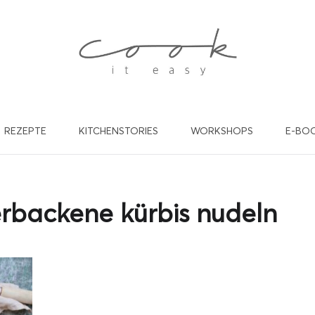
REZEPTE
KITCHENSTORIES
WORKSHOPS
E-BO
willst in Zukunft keine Rez
nd Beiträge mehr verpasse
rbackene kürbis nudeln
de dich gleich für meinen kostenlosen Newsletter an und werde
cookiteasy Familie! Ich freu mich auf dich!
EINE E-MAIL ADRESSE