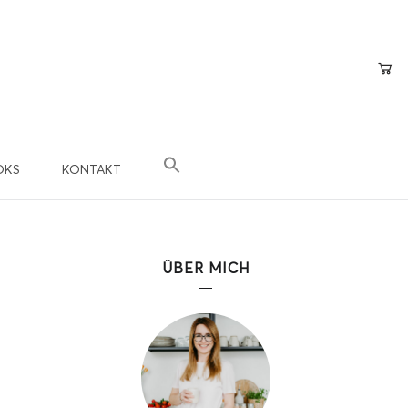
OKS
KONTAKT
×
epte
n?
ÜBER MICH
 Teil der