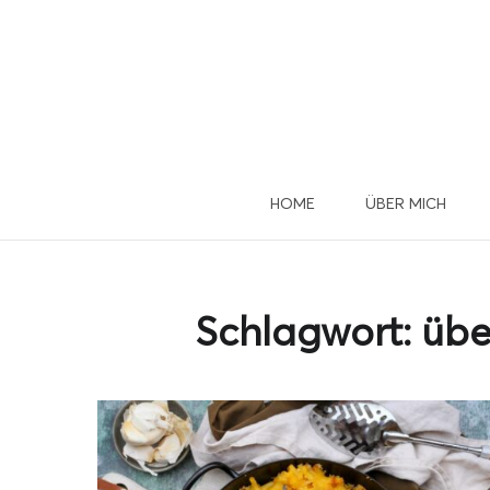
HOME
ÜBER MICH
Du 
u
Schlagwort:
übe
Dann mel
D