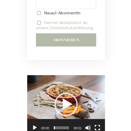
Neue/r AbonnentIn
Hiermit akzeptierst du
unsere Datenschutzerklärung.
Video-
Player
00:00
00:51