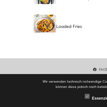
Loaded Fries
FAC
Wir verwenden technisch notwendige Cook
können diese jedoch nach belieb
Essenzi