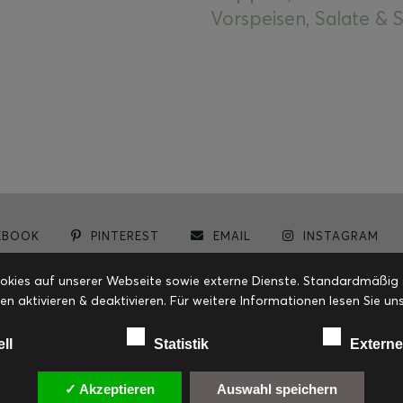
Vorspeisen, Salate &
EBOOK
PINTEREST
EMAIL
INSTAGRAM
© cookiteasy.at by Simone Kemptner | powered by
ECKER Digital IT Solutions
ies auf unserer Webseite sowie externe Dienste. Standardmäßig sin
en aktivieren & deaktivieren. Für weitere Informationen lesen Sie
ell
Statistik
Externe
✓ Akzeptieren
Auswahl speichern