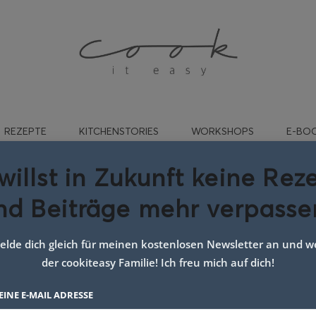
REZEPTE
KITCHENSTORIES
WORKSHOPS
E-BO
willst in Zukunft keine Rez
nd Beiträge mehr verpasse
traditionelles Gebäck
lde dich gleich für meinen kostenlosen Newsletter an und we
der cookiteasy Familie! Ich freu mich auf dich!
EINE E-MAIL ADRESSE