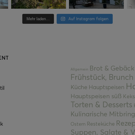
Auf Instagram folgen
Mehr laden…
ENT
Brot & Gebäck
Allgemein
Frühstück, Brunch
Ha
Küche
Hauptspeisen
il
Hauptspeisen süß
Keks
Torten & Desserts
Kulinarische Mitbrin
Rezep
ok
Resteküche
Ostern
Suppen, Salate & V