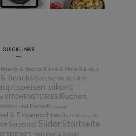
QUICKLINKS
Brunch & Snacks
Drinks & More
Frühstück
 & Snacks
Geschenke aus der
uptspeisen pikant
Kuchen,
KITCHENSTORIES
e
Kuchen und Desserts
Kulinarik
gsel & Eingemachtes
Ohne Kategorie
Slider
Startseite
te
Saisonal
orspeisen
Vorspeisen & Suppen