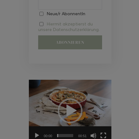
Neue/r AbonnentIn
Hiermit akzeptierst du
unsere Datenschutzerklärung.
Video-
Player
00:00
00:51