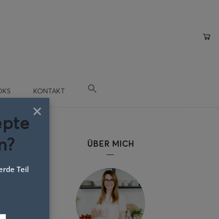
OKS
KONTAKT
×
epte
n?
ÜBER MICH
rde Teil