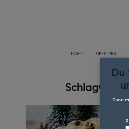
HOME
ÜBER MICH
Du 
u
Schlagwort:
Dann me
D