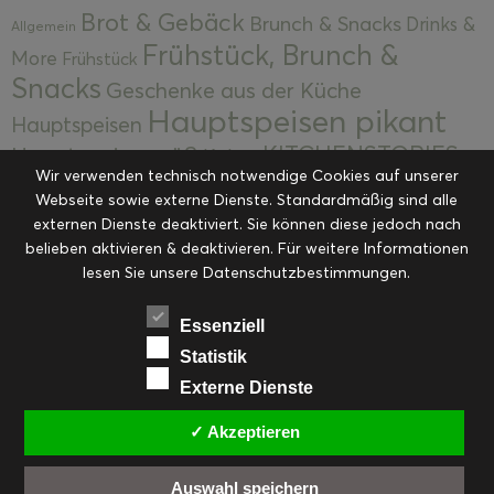
Brot & Gebäck
Brunch & Snacks
Drinks &
Allgemein
Frühstück, Brunch &
More
Frühstück
Snacks
Geschenke aus der Küche
Hauptspeisen pikant
Hauptspeisen
KITCHENSTORIES
Hauptspeisen süß
Kekse
Wir verwenden technisch notwendige Cookies auf unserer
Kuchen, Torten & Desserts
Kuchen und
Webseite sowie externe Dienste. Standardmäßig sind alle
Kulinarische Mitbringsel &
Desserts
externen Dienste deaktiviert. Sie können diese jedoch nach
Kulinarik
Eingemachtes
belieben aktivieren & deaktivieren. Für weitere Informationen
Resteküche
Ohne Kategorie
Ostern
lesen Sie unsere Datenschutzbestimmungen.
Slider
Startseite
Rezepte
Saisonal
Suppen, Salate & Vorspeisen
Vorspeisen &
Essenziell
Vorspeisen, Salate & Suppen
Suppen
Statistik
Weihnachten
Externe Dienste
Workshops & Events
✓ Akzeptieren
Auswahl speichern