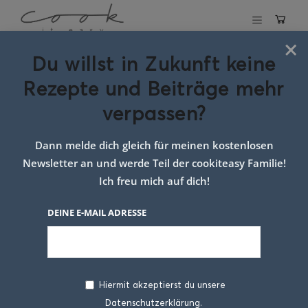
×
Du willst in Zukunft keine
Schlagwort:
Rezepte und Beiträge mehr
tortencreme mit
verpassen?
frischkäse
Dann melde dich gleich für meinen kostenlosen
Newsletter an und werde Teil der cookiteasy Familie!
Ich freu mich auf dich!
DEINE E-MAIL ADRESSE
Hiermit akzeptierst du unsere
Datenschutzerklärung.