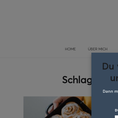
HOME
ÜBER MICH
Du 
u
Schlagwort:
Dann me
D