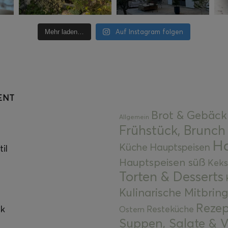
Auf Instagram folgen
Mehr laden…
ENT
Brot & Gebäck
Allgemein
Frühstück, Brunch
Ha
Küche
Hauptspeisen
il
Hauptspeisen süß
Keks
Torten & Desserts
Kulinarische Mitbrin
Rezep
ok
Resteküche
Ostern
Suppen, Salate & V