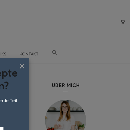
OKS
KONTAKT
×
epte
n?
ÜBER MICH
rde Teil