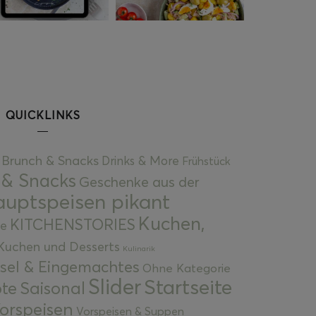
QUICKLINKS
Brunch & Snacks
Drinks & More
Frühstück
 & Snacks
Geschenke aus der
uptspeisen pikant
Kuchen,
KITCHENSTORIES
e
Kuchen und Desserts
Kulinarik
gsel & Eingemachtes
Ohne Kategorie
Slider
Startseite
te
Saisonal
orspeisen
Vorspeisen & Suppen