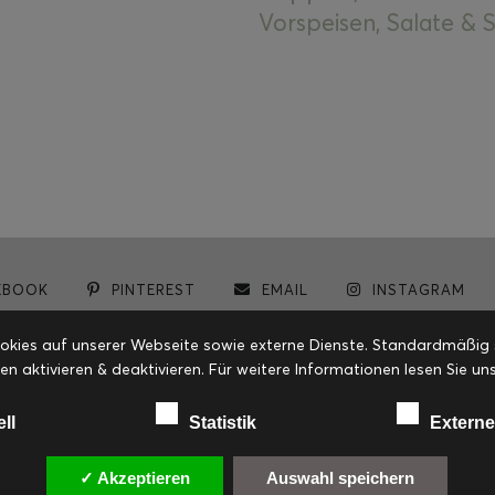
Vorspeisen, Salate &
EBOOK
PINTEREST
EMAIL
INSTAGRAM
© cookiteasy.at by Simone Kemptner | powered by
ECKER Digital IT Solutions
ies auf unserer Webseite sowie externe Dienste. Standardmäßig sin
en aktivieren & deaktivieren. Für weitere Informationen lesen Sie
ell
Statistik
Externe
✓ Akzeptieren
Auswahl speichern