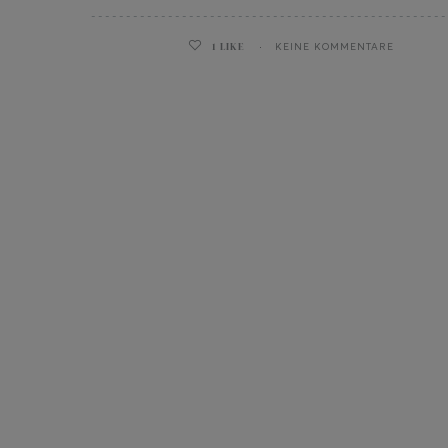
1
LIKE
KEINE KOMMENTARE
ghurt-Eis am Stil