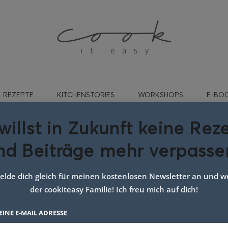
REZEPTE
KITCHENSTORIES
WORKSHOPS
E-BO
willst in Zukunft keine Rez
nd Beiträge mehr verpasse
Tipps süßer Hefeteig
lde dich gleich für meinen kostenlosen Newsletter an und we
der cookiteasy Familie! Ich freu mich auf dich!
EINE E-MAIL ADRESSE