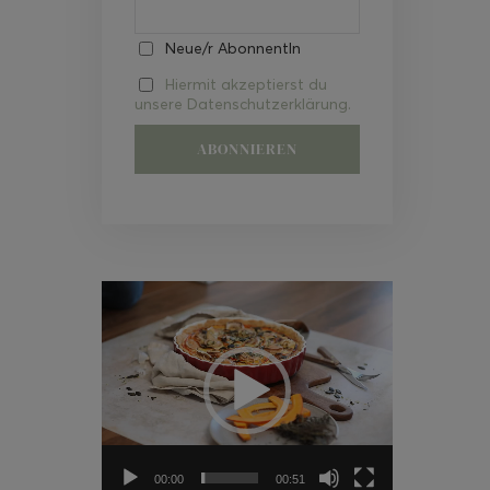
Neue/r AbonnentIn
Hiermit akzeptierst du
unsere Datenschutzerklärung.
Video-
Player
00:00
00:51