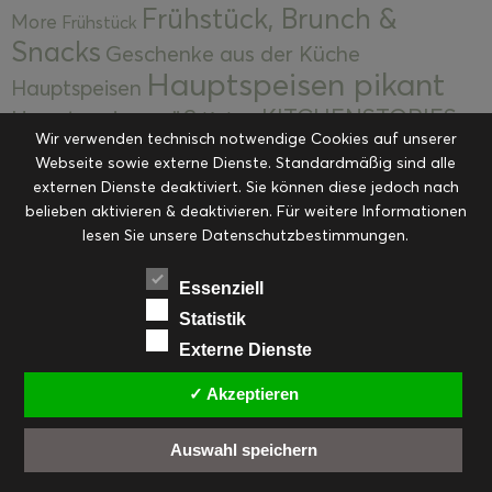
Frühstück, Brunch &
More
Frühstück
Snacks
Geschenke aus der Küche
Hauptspeisen pikant
Hauptspeisen
KITCHENSTORIES
Hauptspeisen süß
Kekse
Wir verwenden technisch notwendige Cookies auf unserer
Kuchen, Torten & Desserts
Kuchen und
Webseite sowie externe Dienste. Standardmäßig sind alle
Kulinarische Mitbringsel &
Desserts
externen Dienste deaktiviert. Sie können diese jedoch nach
Kulinarik
Eingemachtes
belieben aktivieren & deaktivieren. Für weitere Informationen
Resteküche
Ohne Kategorie
Ostern
lesen Sie unsere Datenschutzbestimmungen.
Slider
Startseite
Rezepte
Saisonal
Suppen, Salate & Vorspeisen
Vorspeisen &
Essenziell
Vorspeisen, Salate & Suppen
Suppen
Statistik
Weihnachten
Externe Dienste
Workshops & Events
✓ Akzeptieren
Auswahl speichern
FACEBOOK
PINTEREST
EMAIL