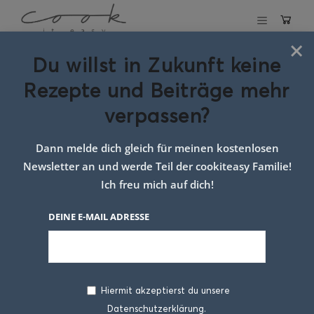
×
Du willst in Zukunft keine
Schlagwort:
Rezepte und Beiträge mehr
Rezeptideen für
verpassen?
Feste
Dann melde dich gleich für meinen kostenlosen
Newsletter an und werde Teil der cookiteasy Familie!
Ich freu mich auf dich!
DEINE E-MAIL ADRESSE
Hiermit akzeptierst du unsere
Datenschutzerklärung.