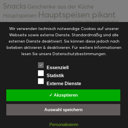
Snacks
Geschenke aus der Küche
Hauptspeisen pikant
Hauptspeisen
KITCHENSTORIES
Hauptspeisen süß
Kekse
Wir verwenden technisch notwendige Cookies auf unserer
Kuchen, Torten & Desserts
Kuchen und
Webseite sowie externe Dienste. Standardmäßig sind alle
Kulinarische Mitbringsel &
Desserts
externen Dienste deaktiviert. Sie können diese jedoch nach
Kulinarik
Eingemachtes
belieben aktivieren & deaktivieren. Für weitere Informationen
Resteküche
Ohne Kategorie
Ostern
lesen Sie unsere Datenschutzbestimmungen.
Slider
Startseite
Rezepte
Saisonal
Suppen, Salate & Vorspeisen
Vorspeisen &
Essenziell
Vorspeisen, Salate & Suppen
Suppen
Statistik
Weihnachten
Externe Dienste
Workshops & Events
✓ Akzeptieren
Auswahl speichern
FACEBOOK
PINTEREST
EMAIL
INSTAGRAM
RSS
Personalisieren