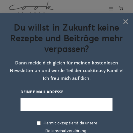
×
Du willst in Zukunft keine
Schlagwort:
Rezepte und Beiträge mehr
Rezepte für
verpassen?
bärlauch
Dann melde dich gleich für meinen kostenlosen
Newsletter an und werde Teil der cookiteasy Familie!
Ich freu mich auf dich!
DEINE E-MAIL ADRESSE
Hiermit akzeptierst du unsere
Datenschutzerklärung.