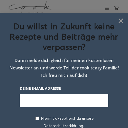
×
Du willst in Zukunft keine
Schlagwort:
Rezepte und Beiträge mehr
rezept kinder
verpassen?
jause
Dann melde dich gleich für meinen kostenlosen
Newsletter an und werde Teil der cookiteasy Familie!
Ich freu mich auf dich!
DEINE E-MAIL ADRESSE
Hiermit akzeptierst du unsere
Datenschutzerklärung.