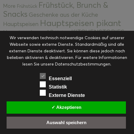
Frühstück, Brunch &
More
Frühstück
Snacks
Geschenke aus der Küche
Hauptspeisen pikant
Hauptspeisen
KITCHENSTORIES
Hauptspeisen süß
Kekse
Wir verwenden technisch notwendige Cookies auf unserer
Kuchen, Torten & Desserts
Kuchen und
Webseite sowie externe Dienste. Standardmäßig sind alle
Kulinarische Mitbringsel &
Desserts
externen Dienste deaktiviert. Sie können diese jedoch nach
Kulinarik
Eingemachtes
belieben aktivieren & deaktivieren. Für weitere Informationen
Resteküche
Ohne Kategorie
Ostern
lesen Sie unsere Datenschutzbestimmungen.
Slider
Startseite
Rezepte
Saisonal
Suppen, Salate & Vorspeisen
Vorspeisen &
Essenziell
Vorspeisen, Salate & Suppen
Suppen
Statistik
Weihnachten
Externe Dienste
Workshops & Events
✓ Akzeptieren
Auswahl speichern
FACEBOOK
PINTEREST
EMAIL