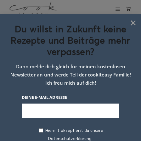
×
Du willst in Zukunft keine
Schlagwort:
Rezepte und Beiträge mehr
Rezept Inspiration
verpassen?
Dann melde dich gleich für meinen kostenlosen
Newsletter an und werde Teil der cookiteasy Familie!
Ich freu mich auf dich!
DEINE E-MAIL ADRESSE
Hiermit akzeptierst du unsere
Datenschutzerklärung.