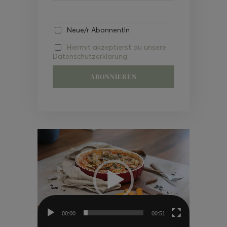
Neue/r AbonnentIn
Hiermit akzeptierst du unsere
Datenschutzerklärung.
Video-
Player
00:00
00:51