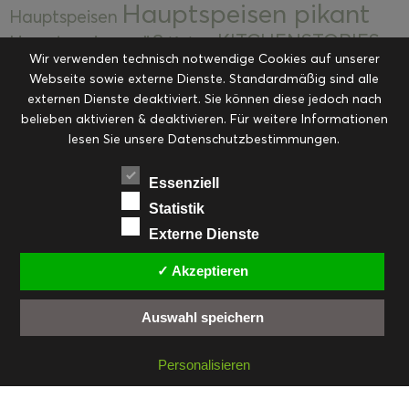
Hauptspeisen pikant
Hauptspeisen
KITCHENSTORIES
Hauptspeisen süß
Kekse
Wir verwenden technisch notwendige Cookies auf unserer
Kuchen, Torten & Desserts
Kuchen und
Webseite sowie externe Dienste. Standardmäßig sind alle
Kulinarische Mitbringsel &
Desserts
externen Dienste deaktiviert. Sie können diese jedoch nach
Kulinarik
Eingemachtes
belieben aktivieren & deaktivieren. Für weitere Informationen
Resteküche
Ohne Kategorie
Ostern
lesen Sie unsere Datenschutzbestimmungen.
Slider
Startseite
Rezepte
Saisonal
Suppen, Salate & Vorspeisen
Vorspeisen &
Essenziell
Vorspeisen, Salate & Suppen
Suppen
Statistik
Weihnachten
Externe Dienste
Workshops & Events
✓ Akzeptieren
Auswahl speichern
FACEBOOK
PINTEREST
EMAIL
INSTAGRAM
RSS
Personalisieren
© cookiteasy.at by Simone Kemptner | powered by
ECKER Digital IT Solutions