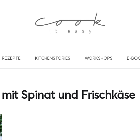
REZEPTE
KITCHENSTORIES
WORKSHOPS
E-BO
willst in Zukunft keine Rez
nd Beiträge mehr verpasse
 mit Spinat und Frischkäse
de dich gleich für meinen kostenlosen Newsletter an und werde
cookiteasy Familie! Ich freu mich auf dich!
EINE E-MAIL ADRESSE