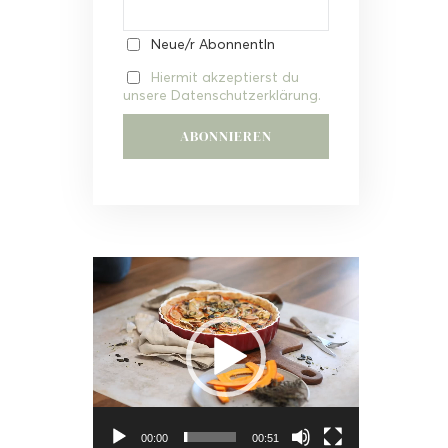
Neue/r AbonnentIn
Hiermit akzeptierst du
unsere Datenschutzerklärung.
Video-
Player
00:00
00:51