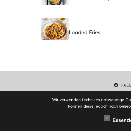
Loaded Fries
FAC
Wir verwenden technisch notwendige Cook
können diese jedoch nach belieb
Essenzi