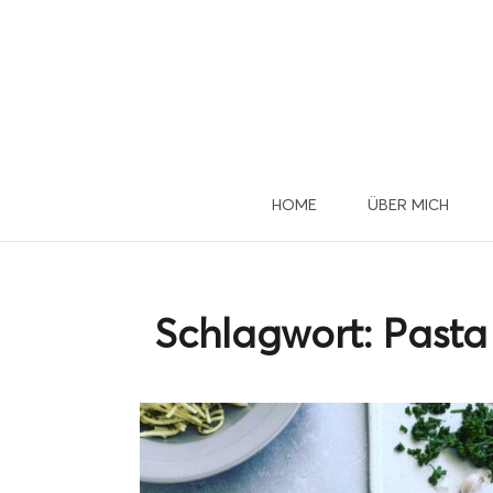
HOME
ÜBER MICH
Du 
u
Schlagwort:
Pasta
Dann mel
D